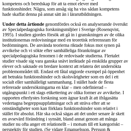
kompetens och beredskap för att ta emot elever med
funktionshinder. Några, som ansåg sig ha viss sådan kompetens
hade skaffat denna på annat sätt än i lärarutbildningen.
Under detta årtionde
genomfördes också en analyserande översikt
av Specialpedagogiska forskningsmiljöer i Sverige (Rosenqvist,
1995). I studien gjordes försök att gå in i granskningen av de olika
institutionernas redovisningar med en teoretisk referensram för
bedömningen. De använda teorierna riktade fokus mot synen på
avvikelse och vi sökte efter samhälleliga förankringar av
specialpedagogiska fenomen i de redovisade studierna. Flertalet
studier visade sig vara ganska snävt inriktade på enskilda grupper av
elever och saknade en bredare kontext att relatera det undersökta
problemområdet till. Endast ett fåtal utgjorde exempel på öppenhet
att betrakta funktionshinder och skolsvårigheter som en del i ett
socialt eller samhälleligt sammanhang. I stället hade de flesta
refererade undersökningarna en klar – men odefinierad –
utgångspunkt i ett slags etikettering av olika former av avvikelse. I
rapporten efterlystes forskning som ägnar kraft åt att ifrågasätta
vedertagna begreppsuppfattningar och att sträva efter att se
omständigheter som kan förklara funktionshinder som relativt i
stället för absolut. Här ska också sägas att det under senare år skett
en avsevärd förändring i synsätt, bland annat genom att många
studier nu ofta anger ett relationellt – i motsats till ett kategoriskt –
perspektiv för studien. (Se vidare Emanuelsson, Persson &