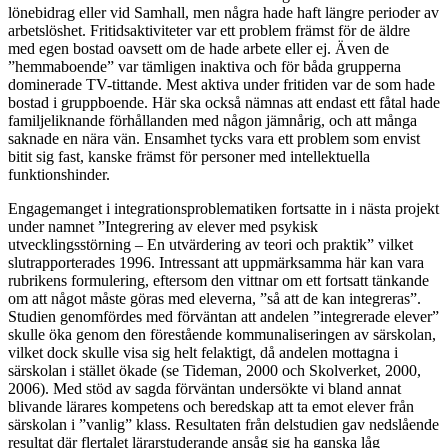
lönebidrag eller vid Samhall, men några hade haft längre perioder av
arbetslöshet. Fritidsaktiviteter var ett problem främst för de äldre
med egen bostad oavsett om de hade arbete eller ej. Även de
”hemmaboende” var tämligen inaktiva och för båda grupperna
dominerade TV-tittande. Mest aktiva under fritiden var de som hade
bostad i gruppboende. Här ska också nämnas att endast ett fåtal hade
familjeliknande förhållanden med någon jämnårig, och att många
saknade en nära vän. Ensamhet tycks vara ett problem som envist
bitit sig fast, kanske främst för personer med intellektuella
funktionshinder.
Engagemanget i integrationsproblematiken fortsatte in i nästa projekt
under namnet ”Integrering av elever med psykisk
utvecklingsstörning – En utvärdering av teori och praktik” vilket
slutrapporterades 1996. Intressant att uppmärksamma här kan vara
rubrikens formulering, eftersom den vittnar om ett fortsatt tänkande
om att något måste göras med eleverna, ”så att de kan integreras”.
Studien genomfördes med förväntan att andelen ”integrerade elever”
skulle öka genom den förestående kommunaliseringen av särskolan,
vilket dock skulle visa sig helt felaktigt, då andelen mottagna i
särskolan i stället ökade (se Tideman, 2000 och Skolverket, 2000,
2006). Med stöd av sagda förväntan undersökte vi bland annat
blivande lärares kompetens och beredskap att ta emot elever från
särskolan i ”vanlig” klass. Resultaten från delstudien gav nedslående
resultat där flertalet lärarstuderande ansåg sig ha ganska låg