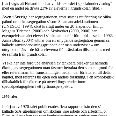
[har] sagts att Finland innehar världsrekordet i specialundervisning”
med en andel på dryga 23% av eleverna i grundskolan (ibid.).
Även i Sverige
har segregationen, trots statens ratificering av olika
påbud om icke-segregation såsom Salamancadeklarationen
(UNESCO, 1994), ökat kraftigt under en 20-årsperiod. Enligt
Magnus Tideman (2000) och Skolverket (2000, 2006) har
exempelvis antalet elever i särskolan mer är fördubblats sedan 1992.
Anna Blom (2004) vittnar om en smygande segregation genom så
kallade samundervisningsgrupper, där man undervisar – om
uttrycket tillåts – de bästa eleverna från särskolan tillsammans med
de sämsta från grundskolan.
Vi ska här inte fördjupa analysen av tänkbara orsaker till nämnda
ökning av segregationen utan fastmer betrakta den som en grund för
eller referensram till framställningen nedan, där författaren till detta
kapitel, med referens till egen och andras forskning, i en kronologisk
tillbakablick försöker se på utvecklingstrender inom
specialpedagogiken i ett fyrtioårsperspektiv.
1970-talet
I början av 1970-talet publicerades flera rapporter från den så
kallade SIA-utredningen om skolans inre arbete och arbetsmiljö.
Flera av dessa kan ses som konkretiseringar av tankar som fanns