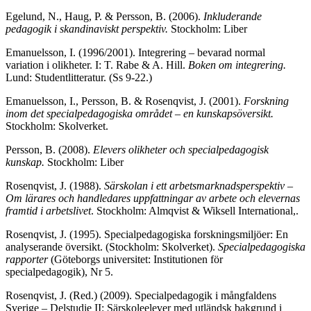
Egelund, N., Haug, P. & Persson, B. (2006).
Inkluderande
pedagogik i skandinaviskt perspektiv.
Stockholm: Liber
Emanuelsson, I. (1996/2001). Integrering – bevarad normal
variation i olikheter. I: T. Rabe & A. Hill.
Boken om integrering.
Lund: Studentlitteratur. (Ss 9-22.)
Emanuelsson, I., Persson, B. & Rosenqvist, J. (2001).
Forskning
inom det specialpedagogiska området – en kunskapsöversikt.
Stockholm: Skolverket.
Persson, B. (2008).
Elevers olikheter och specialpedagogisk
kunskap.
Stockholm: Liber
Rosenqvist, J. (1988).
Särskolan i ett arbetsmarknadsperspektiv –
Om lärares och handledares uppfattningar av arbete och elevernas
framtid i arbetslivet
. Stockholm: Almqvist & Wiksell International,.
Rosenqvist, J.
(1995).
Specialpedagogiska forskningsmiljöer: En
analyserande översikt. (Stockholm: Skolverket).
Specialpedagogiska
rapporter
(Göteborgs universitet: Institutionen för
specialpedagogik), Nr 5.
Rosenqvist, J. (Red.) (2009). Specialpedagogik i mångfaldens
Sverige – Delstudie II: Särskoleelever med utländsk bakgrund i