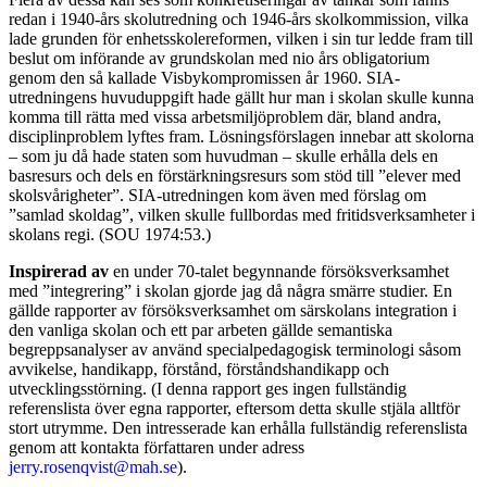
redan i 1940-års skolutredning och 1946-års skolkommission, vilka
lade grunden för enhetsskolereformen, vilken i sin tur ledde fram till
beslut om införande av grundskolan med nio års obligatorium
genom den så kallade Visbykompromissen år 1960. SIA-
utredningens huvuduppgift hade gällt hur man i skolan skulle kunna
komma till rätta med vissa arbetsmiljöproblem där, bland andra,
disciplinproblem lyftes fram. Lösningsförslagen innebar att skolorna
– som ju då hade staten som huvudman – skulle erhålla dels en
basresurs och dels en förstärkningsresurs som stöd till ”elever med
skolsvårigheter”. SIA-utredningen kom även med förslag om
”samlad skoldag”, vilken skulle fullbordas med fritidsverksamheter i
skolans regi. (SOU 1974:53.)
Inspirerad av
en under 70-talet begynnande försöksverksamhet
med ”integrering” i skolan gjorde jag då några smärre studier. En
gällde rapporter av försöksverksamhet om särskolans integration i
den vanliga skolan och ett par arbeten gällde semantiska
begreppsanalyser av använd specialpedagogisk terminologi såsom
avvikelse, handikapp, förstånd, förståndshandikapp och
utvecklingsstörning. (I denna rapport ges ingen fullständig
referenslista över egna rapporter, eftersom detta skulle stjäla alltför
stort utrymme. Den intresserade kan erhålla fullständig referenslista
genom att kontakta författaren under adress
jerry.rosenqvist@mah.se
).