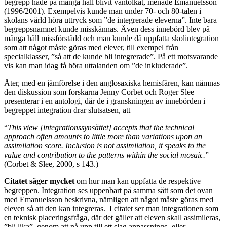
begrepp hade på många håll blivit vantolkat, menade Emanuelsson
(1996/2001). Exempelvis kunde man under 70- och 80-talen i
skolans värld höra uttryck som ”de integrerade eleverna”. Inte bara
begreppsnamnet kunde misskännas. Även dess innebörd blev på
många håll missförstådd och man kunde då uppfatta skolintegration
som att något måste göras med elever, till exempel från
specialklasser, ”så att de kunde bli integrerade”. På ett motsvarande
vis kan man idag få höra uttalanden om ”de inkluderade”.
Åter, med en jämförelse i den anglosaxiska hemisfären, kan nämnas
den diskussion som forskarna Jenny Corbet och Roger Slee
presenterar i en antologi, där de i granskningen av innebörden i
begreppet integration drar slutsatsen, att
“
This view [integrationssynsättet] accepts that the technical
approach often amounts to little more than variations upon an
assimilation score. Inclusion is not assimilation, it speaks to the
value and contribution to the patterns within the social mosaic.
”
(Corbet & Slee, 2000, s 143.)
Citatet säger mycket
om hur man kan uppfatta de respektive
begreppen. Integration ses uppenbart på samma sätt som det ovan
med Emanuelsson beskrivna, nämligen att något måste göras med
eleven så att den kan integreras. I citatet ser man integrationen som
en teknisk placeringsfråga, där det gäller att eleven skall assimileras,
”bli lika”, genom att nå upp till ett slag anpassnings- eller