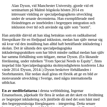
Alan Dyson, vid Manchester University, gjorde vid ett
seminarium på Malmö högskola hösten 2014 en
intressant vinkling av specialpedagogikens utveckling
under de senaste decennierna. Han exemplifierade med
förändringen av innebörden i begreppen integration och
inklusion över tid och använde sig själv som ”norm”.
Han antydde därvid att han idag betraktas som en radikaliserad
förespråkare för en fördjupad inklusion, medan han själv menar sig
stå kvar vid den inställning han alltid haft beträffande inkludering i
skolan. Det är sålunda den specialpedagogiska
inkluderingspraktiken som har blivit mindre radikal medan han själv
har samma förhållning som tidigare, menar Dyson. (En liknande
föreläsning, under rubriken ”From Special Needs to Equity”, finns
inspelad från Specialpedagogiska skolmyndighetens konferens Lika
värde 2014 /Dyson, 2014/.) Dyson beskriver förhållanden i
Storbritannien. Här nedan skall göras ett försök att ge en bild av
motsvarande utveckling i Sverige, med några internationella
utblickar.
En av medförfattarna
i denna webbtidning, Ingemar
Emanuelsson, påpekade för flera år sedan att det skett en förslitning
av begreppet inkludering och jämförde då med det som hänt med
den begreppsmässiga föregångaren – integrering. Detta senare