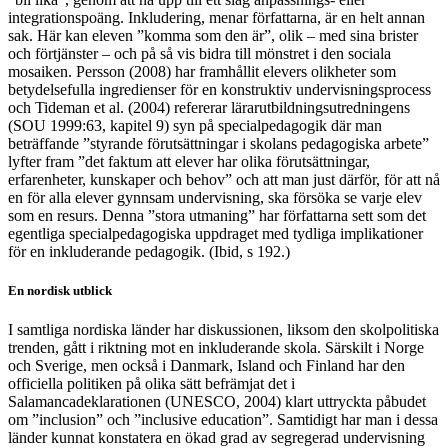
integrationspoäng. Inkludering, menar författarna, är en helt annan
sak. Här kan eleven ”komma som den är”, olik – med sina brister
och förtjänster – och på så vis bidra till mönstret i den sociala
mosaiken. Persson (2008) har framhållit elevers olikheter som
betydelsefulla ingredienser för en konstruktiv undervisningsprocess
och Tideman et al. (2004) refererar lärarutbildningsutredningens
(SOU 1999:63, kapitel 9) syn på specialpedagogik där man
beträffande ”styrande förutsättningar i skolans pedagogiska arbete”
lyfter fram ”det faktum att elever har olika förutsättningar,
erfarenheter, kunskaper och behov” och att man just därför, för att nå
en för alla elever gynnsam undervisning, ska försöka se varje elev
som en resurs. Denna ”stora utmaning” har författarna sett som det
egentliga specialpedagogiska uppdraget med tydliga implikationer
för en inkluderande pedagogik. (Ibid, s 192.)
En nordisk utblick
I samtliga nordiska länder har diskussionen, liksom den skolpolitiska
trenden, gått i riktning mot en inkluderande skola. Särskilt i Norge
och Sverige, men också i Danmark, Island och Finland har den
officiella politiken på olika sätt befrämjat det i
Salamancadeklarationen (UNESCO, 2004) klart uttryckta påbudet
om ”inclusion” och ”inclusive education”. Samtidigt har man i dessa
länder kunnat konstatera en ökad grad av segregerad undervisning