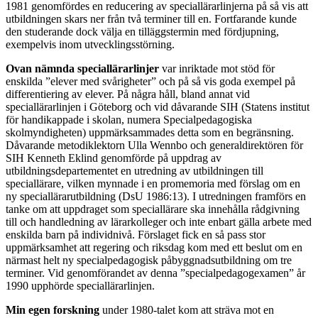
1981 genomfördes en reducering av speciallärarlinjerna på så vis att
utbildningen skars ner från två terminer till en. Fortfarande kunde
den studerande dock välja en tilläggstermin med fördjupning,
exempelvis inom utvecklingsstörning.
Ovan nämnda speciallärarlinjer
var inriktade mot stöd för
enskilda ”elever med svårigheter” och på så vis goda exempel på
differentiering av elever. På några håll, bland annat vid
speciallärarlinjen i Göteborg och vid dåvarande SIH (Statens institut
för handikappade i skolan, numera Specialpedagogiska
skolmyndigheten) uppmärksammades detta som en begränsning.
Dåvarande metodiklektorn Ulla Wennbo och generaldirektören för
SIH Kenneth Eklind genomförde på uppdrag av
utbildningsdepartementet en utredning av utbildningen till
speciallärare, vilken mynnade i en promemoria med förslag om en
ny speciallärarutbildning (DsU 1986:13). I utredningen framförs en
tanke om att uppdraget som speciallärare ska innehålla rådgivning
till och handledning av lärarkolleger och inte enbart gälla arbete med
enskilda barn på individnivå. Förslaget fick en så pass stor
uppmärksamhet att regering och riksdag kom med ett beslut om en
närmast helt ny specialpedagogisk påbyggnadsutbildning om tre
terminer. Vid genomförandet av denna ”specialpedagogexamen” år
1990 upphörde speciallärarlinjen.
Min egen forskning
under 1980-talet kom att sträva mot en