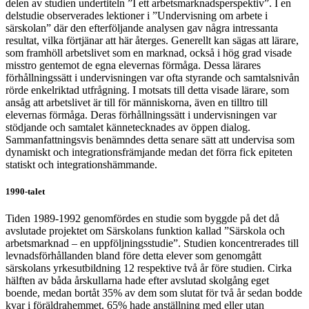
delen av studien undertiteln ”I ett arbetsmarknadsperspektiv”. I en
delstudie observerades lektioner i ”Undervisning om arbete i
särskolan” där den efterföljande analysen gav några intressanta
resultat, vilka förtjänar att här återges. Generellt kan sägas att lärare,
som framhöll arbetslivet som en marknad, också i hög grad visade
misstro gentemot de egna elevernas förmåga. Dessa lärares
förhållningssätt i undervisningen var ofta styrande och samtalsnivån
rörde enkelriktad utfrågning. I motsats till detta visade lärare, som
ansåg att arbetslivet är till för människorna, även en tilltro till
elevernas förmåga. Deras förhållningssätt i undervisningen var
stödjande och samtalet kännetecknades av öppen dialog.
Sammanfattningsvis benämndes detta senare sätt att undervisa som
dynamiskt och integrationsfrämjande medan det förra fick epiteten
statiskt och integrationshämmande.
1990-talet
Tiden 1989-1992 genomfördes en studie som byggde på det då
avslutade projektet om Särskolans funktion kallad ”Särskola och
arbetsmarknad – en uppföljningsstudie”. Studien koncentrerades till
levnadsförhållanden bland före detta elever som genomgått
särskolans yrkesutbildning 12 respektive två år före studien. Cirka
hälften av båda årskullarna hade efter avslutad skolgång eget
boende, medan bortåt 35% av dem som slutat för två år sedan bodde
kvar i föräldrahemmet. 65% hade anställning med eller utan