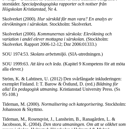
storstäder.
Specialpedagogiska rapporter och notiser från
Högskolan Kristianstad,
Nr 4.
Skolverket (2000).
Hur särskild får man vara? En analys av
elevökningen i särskolan.
Stockholm: Skolverket.
Skolverket (2006).
Kommunernas särskola: Elevökning och
variation i andel elever mottagna i särskolan.
(Stockholm:
Skolverket. Rapport 2006-12-12; Dnr 2006:01333.)
SOU 1974:53.
Skolans arbetsmiljö.
(SIA-utredningen.)
SOU 1999:63.
Att lära och leda.
(Kapitel 9 Kompetens för att möta
alla elever.)
Ström, K. & Lahtinen, U. (2012) Den svårfångade inkluderingen:
exemplet Finland. I: T. Barow & Östlund, D. (red.)
Bildning för
alla! En pedagogisk utmaning.
Kristianstad University Press. (Ss
95-108.)
Tideman, M. (2000).
Normalisering och kategorisering.
Stockholm:
Johansson & Skyttmo.
Tideman, M., Rosenqvist, J., Lansheim, B., Ranagården, L. &
Jacobsson, K.
(2004).
Den stora utmaningen. Om att se olikhet som