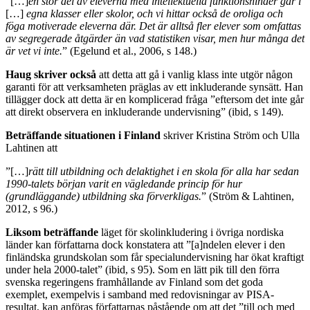
”[…]
en stor del av eleverna med intellektuella funktionshinder går i
[…]
egna klasser eller skolor, och vi hittar också de oroliga och
föga motiverade eleverna där. Det är alltså fler elever som omfattas
av segregerade åtgärder än vad statistiken visar, men hur många det
är vet vi inte.
” (Egelund et al., 2006, s 148.)
Haug skriver också
att detta att gå i vanlig klass inte utgör någon
garanti för att verksamheten präglas av ett inkluderande synsätt. Han
tillägger dock att detta är en komplicerad fråga ”eftersom det inte går
att direkt observera en inkluderande undervisning” (ibid, s 149).
Beträffande situationen i Finland
skriver Kristina Ström och Ulla
Lahtinen att
”[…]
rätt till utbildning och delaktighet i en skola för alla har sedan
1990-talets början varit en vägledande princip för hur
(grundläggande) utbildning ska förverkligas.
” (Ström & Lahtinen,
2012, s 96.)
Liksom beträffande
läget för skolinkludering i övriga nordiska
länder kan författarna dock konstatera att ”[a]ndelen elever i den
finländska grundskolan som får specialundervisning har ökat kraftigt
under hela 2000-talet” (ibid, s 95). Som en lätt pik till den förra
svenska regeringens framhållande av Finland som det goda
exemplet, exempelvis i samband med redovisningar av PISA-
resultat, kan anföras författarnas påstående om att det ”till och med