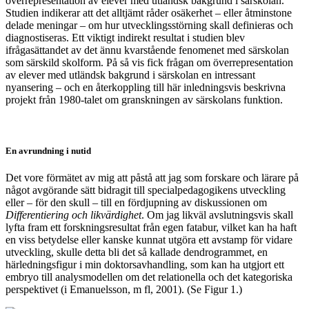
överrepresentation av elever med utländsk bakgrund i särskolan.
Studien indikerar att det alltjämt råder osäkerhet – eller åtminstone
delade meningar – om hur utvecklingsstörning skall definieras och
diagnostiseras. Ett viktigt indirekt resultat i studien blev
ifrågasättandet av det ännu kvarstående fenomenet med särskolan
som särskild skolform. På så vis fick frågan om överrepresentation
av elever med utländsk bakgrund i särskolan en intressant
nyansering – och en återkoppling till här inledningsvis beskrivna
projekt från 1980-talet om granskningen av särskolans funktion.
En avrundning i nutid
Det vore förmätet av mig att påstå att jag som forskare och lärare på
något avgörande sätt bidragit till specialpedagogikens utveckling
eller – för den skull – till en fördjupning av diskussionen om
Differentiering och likvärdighet
.
Om jag likväl avslutningsvis skall
lyfta fram ett forskningsresultat från egen fatabur, vilket kan ha haft
en viss betydelse eller kanske kunnat utgöra ett avstamp för vidare
utveckling, skulle detta bli det så kallade dendrogrammet, en
härledningsfigur i min doktorsavhandling, som kan ha utgjort ett
embryo till analysmodellen om det relationella och det kategoriska
perspektivet (i Emanuelsson, m fl, 2001). (Se Figur 1.)