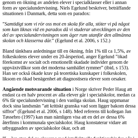
genom en ökning av andelen elever i specialklasser eller i annan
form av specialundervisning. Niels Egelund beskriver, beträffande
situationen i Danmark, detta som en paradox:
”
Samtidigt som vi rör oss mot en skola för alla, stöter vi på något
som kan liknas vid en paradox då vi studerar utvecklingen av den
del av specialundervisningen som äger rum utanför den allmänna
skolan och klasserna där.
” (Egelund et al. 2006, s 152.)
Bland tänkbara anledningar till en ökning, från 1% till ca 1,5%, av
folkeskolens elever under en 20-årsperiod, anger Egelund ”ökad
förekomst av socialt och emotionellt skadade individer genom de
uppväxtvillkor som det moderna samhället rymmer” (ibid, s 153).
Han ser också ökade krav på teoretiska kunskaper i folkeskolen,
liksom en ökad benägenhet att diagnostisera elever som orsaker.
Angående motsvarande situation
i Norge skriver Peder Haug att
endast ca en halv procent av alla elever går i specialskolor, medan ca
6% får specialundervisning i den vanliga skolan. Haug uppmanar
dock sina landsmän ”att kritiskt granska vad som ligger bakom dessa
siffror” (Egelund et al. 2006, s 148). Med referens till kollegan Jan
Tøssebro (1997) kan man nämligen visa att en del av dessa 6%
återfinns i kommunala specialskolor. Haug konstaterar vidare att
utbyggnaden av specialskolor ökar, och att