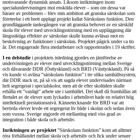
motsvarande dynamisk ansats. Liksom inriktningen inom
specialundervisningen mot enskilda elever – som om dessa var
bärare av problemen – blev min ambition att granska särskolan som
företeelse i ett brett upplagt projekt kallat Särskolans funktion. Den
grundläggande tankegången var att granska behovet av en särskild
skola för elever med utvecklingsstörning med en uppläggning där
långssiktiga effekter av särskolan skulle kunna avläsas mot en
beskrivning av funktioner i särskolan. Projektet pågick under ca tio
år. Det engagerade flera medarbetare och rapporterades i 19 skrifter.
I en delstudie
i projektets inledning gjordes en jämförelse av
undervisningen av elever med utvecklingsstörning mellan Sverige
och dåvarande DDR (Östtyskland) och BRD (Västtyskland). På så
vis kunde vi avläsa ”särskolans funktion” i tre olika samhällssystem,
där DDR stack ut, på så vis att sagda elever undervisades närmast
helt segregerat i specialskolor, men att de efter skoltiden skulle
erhålla ett ”vanligt” arbete ute i samhället. Det skall då framhållas att
flertalet av de elever som lyckades i arbetslivet hade en relativt hög
intellektuell prestationsnivå. Kännetecknande för BRD var att
berörda elever levde ett segregerat liv både i skolan och sedan även
som vuxna. Sverige utgjorde ett mellanting med viss grad av
integration i både skola och arbetsliv.
Inriktningen av projektet
”Särskolans funktion” kom att alltmer
röra förhållandet mellan skola och arbetsliv och fick under senare