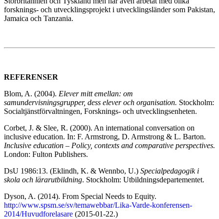
Storbritannien och Tyskland men har även arbetat med olika
forsknings- och utvecklingsprojekt i utvecklingsländer som Pakistan,
Jamaica och Tanzania.
REFERENSER
Blom, A. (2004).
Elever mitt emellan: om
samundervisningsgrupper, dess elever och organisation.
Stockholm:
Socialtjänstförvaltningen, Forsknings- och utvecklingsenheten.
Corbet, J. & Slee, R. (2000). An international conversation on
inclusive education. In: F. Armstrong, D. Armstrong & L. Barton.
Inclusive education – Policy, contexts and comparative perspectives.
London: Fulton Publishers.
DsU 1986:13. (Eklindh, K. & Wennbo, U.)
Specialpedagogik i
skola och lärarutbildning
. Stockholm: Utbildningsdepartementet.
Dyson, A. (2014). From Special Needs to Equity.
http://www.spsm.se/sv/temawebbar/Lika-Varde-konferensen-
2014/Huvudforelasare
(2015-01-22.)