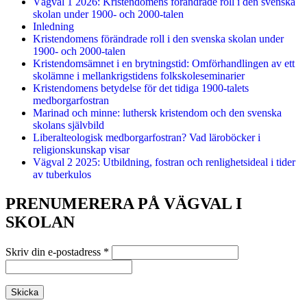
Vägval 1 2026: Kristendomens förändrade roll i den svenska
skolan under 1900- och 2000-talen
Inledning
Kristendomens förändrade roll i den svenska skolan under
1900- och 2000-talen
Kristendomsämnet i en brytningstid: Omförhandlingen av ett
skolämne i mellankrigstidens folkskoleseminarier
Kristendomens betydelse för det tidiga 1900-talets
medborgarfostran
Marinad och minne: luthersk kristendom och den svenska
skolans självbild
Liberalteologisk medborgarfostran? Vad läroböcker i
religionskunskap visar
Vägval 2 2025: Utbildning, fostran och renlighetsideal i tider
av tuberkulos
PRENUMERERA PÅ VÄGVAL I
SKOLAN
Skriv din e-postadress
*