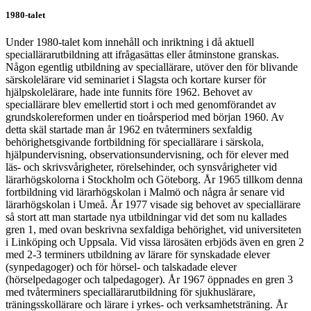
1980-talet
Under 1980-talet kom innehåll och inriktning i då aktuell
speciallärarutbildning att ifrågasättas eller åtminstone granskas.
Någon egentlig utbildning av speciallärare, utöver den för blivande
särskolelärare vid seminariet i Slagsta och kortare kurser för
hjälpskolelärare, hade inte funnits före 1962. Behovet av
speciallärare blev emellertid stort i och med genomförandet av
grundskolereformen under en tioårsperiod med början 1960. Av
detta skäl startade man år 1962 en tvåterminers sexfaldig
behörighetsgivande fortbildning för speciallärare i särskola,
hjälpundervisning, observationsundervisning, och för elever med
läs- och skrivsvårigheter, rörelsehinder, och synsvårigheter vid
lärarhögskolorna i Stockholm och Göteborg. År 1965 tillkom denna
fortbildning vid lärarhögskolan i Malmö och några år senare vid
lärarhögskolan i Umeå. År 1977 visade sig behovet av speciallärare
så stort att man startade nya utbildningar vid det som nu kallades
gren 1, med ovan beskrivna sexfaldiga behörighet, vid universiteten
i Linköping och Uppsala. Vid vissa lärosäten erbjöds även en gren 2
med 2-3 terminers utbildning av lärare för synskadade elever
(synpedagoger) och för hörsel- och talskadade elever
(hörselpedagoger och talpedagoger). År 1967 öppnades en gren 3
med tvåterminers speciallärarutbildning för sjukhuslärare,
träningsskollärare och lärare i yrkes- och verksamhetsträning. År