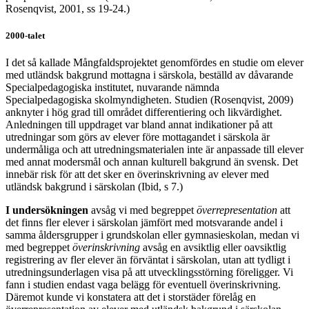
Rosenqvist, 2001, ss 19-24.)
2000-talet
I det så kallade Mångfaldsprojektet genomfördes en studie om elever
med utländsk bakgrund mottagna i särskola, beställd av dåvarande
Specialpedagogiska institutet, nuvarande nämnda
Specialpedagogiska skolmyndigheten. Studien (Rosenqvist, 2009)
anknyter i hög grad till området differentiering och likvärdighet.
Anledningen till uppdraget var bland annat indikationer på att
utredningar som görs av elever före mottagandet i särskola är
undermåliga och att utredningsmaterialen inte är anpassade till elever
med annat modersmål och annan kulturell bakgrund än svensk. Det
innebär risk för att det sker en överinskrivning av elever med
utländsk bakgrund i särskolan (Ibid, s 7.)
I undersökningen
avsåg vi med begreppet
överrepresentation
att
det finns fler elever i särskolan jämfört med motsvarande andel i
samma åldersgrupper i grundskolan eller gymnasieskolan, medan vi
med begreppet
överinskrivning
avsåg en avsiktlig eller oavsiktlig
registrering av fler elever än förväntat i särskolan, utan att tydligt i
utredningsunderlagen visa på att utvecklingsstörning föreligger. Vi
fann i studien endast vaga belägg för eventuell överinskrivning.
Däremot kunde vi konstatera att det i storstäder förelåg en