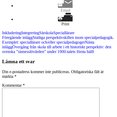
Email
Print
Inkludering
Integrering
Särskola
Speciallärare
Inläggsnavigering
Föregående inlägg
Statliga perspektivskiften inom specialpedagogik.
Exemplet: speciallärare och/eller specialpedagoger
Nästa
inlägg
Övergång från skola till arbete i ett historiskt perspektiv: den
svenska ”sinnesslövården” under 1900-talets första hälft
Lämna ett svar
Din e-postadress kommer inte publiceras.
Obligatoriska fält är
märkta
*
Kommentar
*