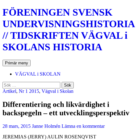
Hoppa
FÖRENINGEN SVENSK
till
innehåll
UNDERVISNINGSHISTORIA
// TIDSKRIFTEN VÄGVAL i
SKOLANS HISTORIA
Sök
Primär meny
VÄGVAL i SKOLAN
Sök
efter:
Artikel
,
Nr 1 2015
,
Vägval i Skolan
Differentiering och likvärdighet i
backspegeln – ett utvecklingsperspektiv
28 mars, 2015
Janne Holmén
Lämna en kommentar
JEREMIAS (JERRY) AULIN ROSENQVIST