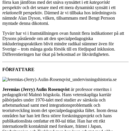
förra kan jämföras med det snäva synsättet i ett
kategoriskt
perspektiv och det senare med ett mera dynamiskt synsätt i ett
relationellt
perspektiv. Därmed är vi tillbaka hos inledningsvis
nämnde Alan Dyson, vilken, tillsammans med Bengt Persson
myntade denna dikotomi.
Tyvärr har vi i framställningen ovan funnit flera indikationer på att
Dysons påstående om att den specialpedagogiska
inkluderingspraktiken blivit mindre radikal stämmer även för
Sverige – trots många goda försök till en fördjupad inklusion.
Differentieringen har ökat på bekostnad av likvärdigheten.
FÖRFATTARE
Jeremias (Jerry) Aulin Rosenqvist
är professor emeritus i
pedagogikvid Malmö högskola. Hans vetenskapliga karriär
påbörjades under 1970-talet med studier av särskola och
arbetsmarknad samt med integrationsproblematik och
teoriutveckling inom det specialpedagogiska fältet. Inom dessa
områden har han lett flera större forskningsprojekt och hans
publikationslista omfattar ett 80-tal titlar. Han har ett rikt
internationellt kontaktnät med forskare, främst i Japan,