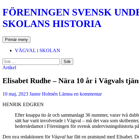
Hoppa
FÖRENINGEN SVENSK UNDER
till
innehåll
SKOLANS HISTORIA
Sök
Primär meny
VÄGVAL i SKOLAN
Sök
efter:
Artikel
Elisabet Rudhe – Nära 10 år i Vägvals tjän
10 maj, 2023
Janne Holmén
Lämna en kommentar
HENRIK EDGREN
Efter knappa tio år och sammanlagt 36 nummer, varav två dubbe
sätt har varit involverade i Vägval – må det vara som skribenter,
hedersledamot i Föreningen för svensk undervisningshistoria p
Den nya redaktionen för
Vägval
har fått en pratstund med Elisabet. D