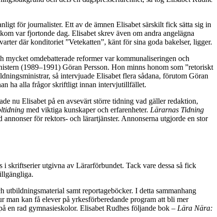
igt för journalister. Ett av de ämnen Elisabet särskilt fick sätta sig in
tkom var fjortonde dag. Elisabet skrev även om andra angelägna
arter där konditoriet ”Vetekatten”, känt för sina goda bakelser, ligger.
ra och mycket omdebatterade reformer var kommunaliseringen och
ministern (1989–1991) Göran Persson. Hon minns honom som ”retoriskt
ldningsministrar, så intervjuade Elisabet flera sådana, förutom Göran
a alla frågor skriftligt innan intervjutillfället.
etade nu Elisabet på en avsevärt större tidning vad gäller redaktion,
ltidning
med viktiga kunskaper och erfarenheter.
Lärarnas Tidning
nnonser för rektors- och lärartjänster. Annonserna utgjorde en stor
i skriftserier utgivna av Lärarförbundet. Tack vare dessa så fick
llgängliga.
och utbildningsmaterial samt reportageböcker. I detta sammanhang
 man kan få elever på yrkesförberedande program att bli mer
 på en rad gymnasieskolor. Elisabet Rudhes följande bok –
Lära Nära: