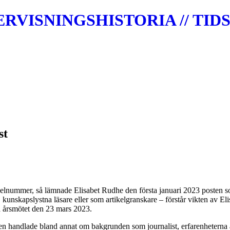
VISNINGSHISTORIA // TIDS
st
lnummer, så lämnade Elisabet Rudhe den första januari 2023 posten som
 kunskapslystna läsare eller som artikelgranskare – förstår vikten av El
å årsmötet den 23 mars 2023.
en handlade bland annat om bakgrunden som journalist, erfarenheterna av