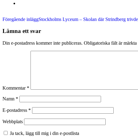
Inläggsnavigering
Föregående inlägg
Stockholms Lyceum – Skolan där Strindberg trivd
Lämna ett svar
Din e-postadress kommer inte publiceras.
Obligatoriska fält är märkta
Kommentar
*
Namn
*
E-postadress
*
Webbplats
Ja tack, lägg till mig i din e-postlista