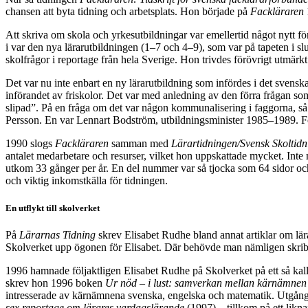
chansen att byta tidning och arbetsplats. Hon började på
Fackläraren
Att skriva om skola och yrkesutbildningar var emellertid något nytt för E
i var den nya lärarutbildningen (1–7 och 4–9), som var på tapeten i 
skolfrågor i reportage från hela Sverige. Hon trivdes förövrigt utmärk
Det var nu inte enbart en ny lärarutbildning som infördes i det sven
införandet av friskolor. Det var med anledning av den förra frågan
slipad”. På en fråga om det var någon kommunalisering i faggorna, så b
Persson. En var Lennart Bodström, utbildningsminister 1985–1989. För att
1990 slogs
Fackläraren
samman med
Lärartidningen/Svensk Skoltidn
antalet medarbetare och resurser, vilket hon uppskattade mycket. Inte
utkom 33 gånger per år. En del nummer var så tjocka som 64 sidor och
och viktig inkomstkälla för tidningen.
En utflykt till skolverket
På
Lärarnas Tidning
skrev Elisabet Rudhe bland annat artiklar om lär
Skolverket upp ögonen för Elisabet. Där behövde man nämligen skriben
1996 hamnade följaktligen Elisabet Rudhe på Skolverket på ett så kal
skrev hon 1996 boken
Ur nöd – i lust: samverkan mellan kärnämne
intresserade av kärnämnena svenska, engelska och matematik. Utgångs
sex reportage om lärares vardagslärande
(1997) – tillkom på ett lik