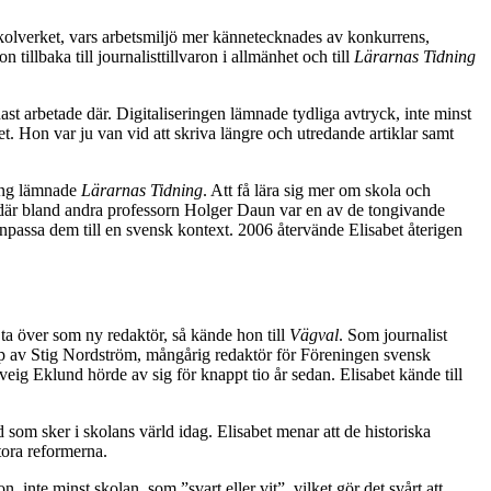
l Skolverket, vars arbetsmiljö mer kännetecknades av konkurrens,
illbaka till journalisttillvaron i allmänhet och till
Lärarnas Tidning
st arbetade där. Digitaliseringen lämnade tydliga avtryck, inte minst
sabet. Hon var ju van vid att skriva längre och utredande artiklar samt
 gång lämnade
Lärarnas Tidning
. Att få lära sig mer om skola och
t, där bland andra professorn Holger Daun var en av de tongivande
 anpassa dem till en svensk kontext. 2006 återvände Elisabet återigen
ta över som ny redaktör, så kände hon till
Vägval
. Som journalist
 hjälp av Stig Nordström, mångårig redaktör för Föreningen svensk
olveig Eklund hörde av sig för knappt tio år sedan. Elisabet kände till
 som sker i skolans värld idag. Elisabet menar att de historiska
tora reformerna.
n, inte minst skolan, som ”svart eller vit”, vilket gör det svårt att