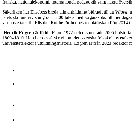
franska, nationalekonomi, internationell pedagogik samt några översik
Säkerligen har Elisabets breda allmänbildning bidragit till att
Vägval
u
talets skolundervisning och 1800-talets medborgarskola, till mer dags
varmaste tack till Elisabet Rudhe för hennes redaktörskap från 2014 til
Henrik Edgren
är född i Falun 1972 och disputerade 2005 i histori
1809–1810. Han har också skrivit om den svenska folkskolans etablerin
universitetslektor i utbildningshistoria. Edgren är från 2023 redaktör f