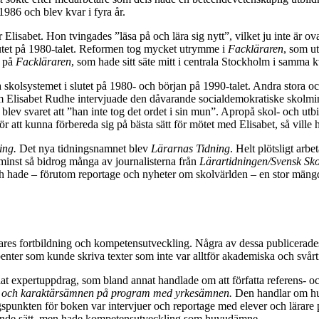
1986 och blev kvar i fyra år.
lisabet. Hon tvingades ”läsa på och lära sig nytt”, vilket ju inte är ovanl
slutet på 1980-talet. Reformen tog mycket utrymme i
Fackläraren
, som u
t på
Fackläraren
, som hade sitt säte mitt i centrala Stockholm i samma kv
ska skolsystemet i slutet på 1980- och början på 1990-talet. Andra sto
 som Elisabet Rudhe intervjuade den dåvarande socialdemokratiske skol
lev svaret att ”han inte tog det ordet i sin mun”. Apropå skol- och utbi
 kunna förbereda sig på bästa sätt för mötet med Elisabet, så ville han h
ing.
Det nya tidningsnamnet blev
Lärarnas Tidning
. Helt plötsligt arb
 minst så bidrog många av journalisterna från
Lärartidningen/Svensk Sko
 hade – förutom reportage och nyheter om skolvärlden – en stor mängd a
ares fortbildning och kompetensutveckling. Några av dessa publicerades 
ter som kunde skriva texter som inte var alltför akademiska och svårti
lat expertuppdrag, som bland annat handlade om att författa referens- 
n och karaktärsämnen på program med yrkesämnen.
Den handlar om hur
punkten för boken var intervjuer och reportage med elever och lärare
nande sätt, men hade kompetensutveckling som huvudämne.