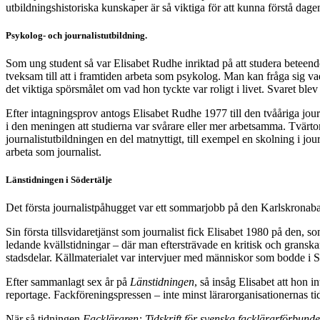
utbildningshistoriska kunskaper är så viktiga för att kunna förstå dag
Psykolog- och journalistutbildning.
Som ung student så var Elisabet Rudhe inriktad på att studera beteen
tveksam till att i framtiden arbeta som psykolog. Man kan fråga sig vad
det viktiga spörsmålet om vad hon tyckte var roligt i livet. Svaret blev
Efter intagningsprov antogs Elisabet Rudhe 1977 till den tvååriga jour
i den meningen att studierna var svårare eller mer arbetsamma. Tvärtom
journalistutbildningen en del matnyttigt, till exempel en skolning i jou
arbeta som journalist.
Länstidningen i Södertälje
Det första journalistpåhugget var ett sommarjobb på den Karlskrona
Sin första tillsvidaretjänst som journalist fick Elisabet 1980 på den, s
ledande kvällstidningar – där man eftersträvade en kritisk och granska
stadsdelar. Källmaterialet var intervjuer med människor som bodde i 
Efter sammanlagt sex år på
Länstidningen
, så insåg Elisabet att hon 
reportage. Fackföreningspressen – inte minst lärarorganisationernas ti
När så tidningen
Fackläraren: Tidskrift för svenska facklärarförbunde