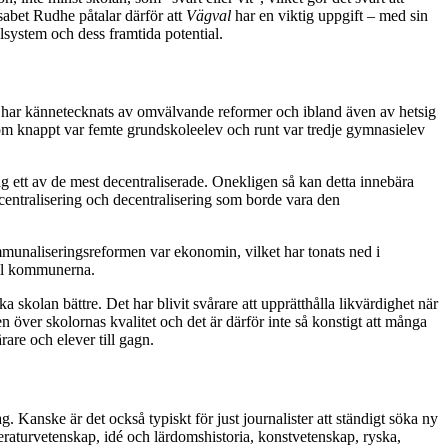
sabet Rudhe påtalar därför att
Vägval
har en viktig uppgift – med sin
olsystem och dess framtida potential.
om har kännetecknats av omvälvande reformer och ibland även av hetsig
om knappt var femte grundskoleelev och runt var tredje gymnasielev
dag ett av de mest decentraliserade. Onekligen så kan detta innebära
 centralisering och decentralisering som borde vara den
ommunaliseringsreformen var ekonomin, vilket har tonats ned i
till kommunerna.
 skolan bättre. Det har blivit svårare att upprätthålla likvärdighet när
n över skolornas kvalitet och det är därför inte så konstigt att många
rare och elever till gagn.
. Kanske är det också typiskt för just journalister att ständigt söka ny
eraturvetenskap, idé och lärdomshistoria, konstvetenskap, ryska,