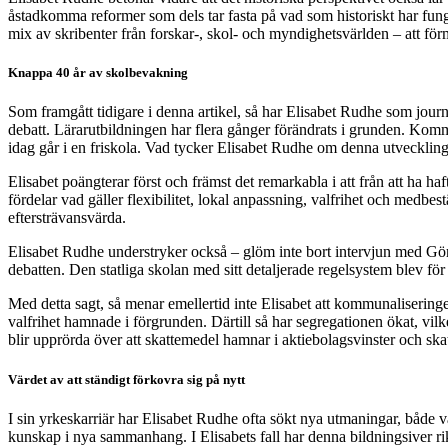
åstadkomma reformer som dels tar fasta på vad som historiskt har funge
mix av skribenter från forskar-, skol- och myndighetsvärlden – att förm
Knappa 40 år av skolbevakning
Som framgått tidigare i denna artikel, så har Elisabet Rudhe som jour
debatt. Lärarutbildningen har flera gånger förändrats i grunden. Kom
idag går i en friskola. Vad tycker Elisabet Rudhe om denna utveckling,
Elisabet poängterar först och främst det remarkabla i att från att ha h
fördelar vad gäller flexibilitet, lokal anpassning, valfrihet och medb
eftersträvansvärda.
Elisabet Rudhe understryker också – glöm inte bort intervjun med Göran
debatten. Den statliga skolan med sitt detaljerade regelsystem blev fö
Med detta sagt, så menar emellertid inte Elisabet att kommunaliseringen
valfrihet hamnade i förgrunden. Därtill så har segregationen ökat, vilk
blir upprörda över att skattemedel hamnar i aktiebolagsvinster och skatte
Värdet av att ständigt förkovra sig på nytt
I sin yrkeskarriär har Elisabet Rudhe ofta sökt nya utmaningar, både va
kunskap i nya sammanhang. I Elisabets fall har denna bildningsiver ri