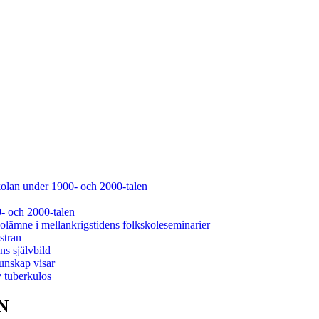
kolan under 1900- och 2000-talen
0- och 2000-talen
olämne i mellankrigstidens folkskoleseminarier
stran
s självbild
unskap visar
v tuberkulos
N