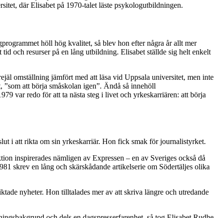
sitet, där Elisabet på 1970-talet läste psykologutbildningen.
ogrammet höll hög kvalitet, så blev hon efter några år allt mer
id och resurser på en lång utbildning. Elisabet ställde sig helt enkelt
ejäl omställning jämfört med att läsa vid Uppsala universitet, men inte
et, ”som att börja småskolan igen”. Ändå så innehöll
79 var redo för att ta nästa steg i livet och yrkeskarriären: att börja
slut i att rikta om sin yrkeskarriär. Hon fick smak för journalistyrket.
ktion inspirerades nämligen av Expressen – en av Sveriges också då
 1981 skrev en lång och skärskådande artikelserie om Södertäljes olika
riktade nyheter. Hon tilltalades mer av att skriva längre och utredande
ningsbakgrund och dels en dagspresserfarenhet, så tog Elisabet Rudhe