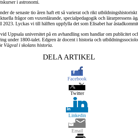
tskurser i astronomi.
nder de senaste tio åren haft ett så varierat och rikt utbildningshistori
aktuella frågor om vuxenlärande, specialpedagogik och lärarpressens äga
l 2023. Lyckas vi till hälften uppfylla det som Elisabet har åstadkommit
a vid Uppsala universitet på en avhandling som handlar om publicitet oc
g under 1800-talet. Edgren är docent i historia och utbildningssociolo
ör
Vägval i skolans historia.
DELA ARTIKEL
Facebook
Twitter
Linkedin
Email