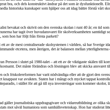
rat bra, och dels konstruktivt ändrar på det som är dysfunktionellt. Eli
edla historiska kunskaper som hjälper oss att idag bättre förstå vårt sk
nalist bevakat och skrivit om den svenska skolan i runt 40 år; en tid s
munerna har tagit över huvudansvaret för skolverksamheten samtidigt s
 som hon har följt från första parkett?
aft ett av de mest centraliserade skolsystemen i världen, så har Sverige i
estämmande etcetera, men återigen, det är balansen mellan ytterligheterna
 Persson i slutet på 1980-talet – att ett av de viktigaste skälen till k
r kostsamt. Det måste förändras och lösningen blev att skicka ansvaret 
 och friskolereformen har varit nödvändiga eller att de gjort den svenska
et knappast var avsikten. Staten har i mångt och mycket tappat kontrolle
paradis, i stället för att gå till nya investeringar som kommer skolor, lä
d gäller journalistiska uppdragsgivare och vidareutbildning av olika slag
ktats mot såväl humaniora som samhällsvetenskap. Hon har studerat litt