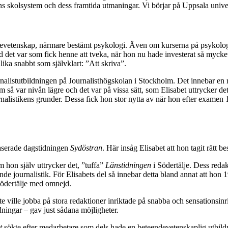
ens skolsystem och dess framtida utmaningar. Vi börjar på Uppsala univer
devetenskap, närmare bestämt psykologi. Även om kurserna på psykologpr
 det var som fick henne att tveka, när hon nu hade investerat så mycket t
 lika snabbt som självklart: ”Att skriva”.
nalistutbildningen på Journalisthögskolan i Stockholm. Det innebar en r
 så var nivån lägre och det var på vissa sätt, som Elisabet uttrycker d
rnalistikens grunder. Dessa fick hon stor nytta av när hon efter examen 19
baserade dagstidningen
Sydöstran
. Här insåg Elisabet att hon tagit rätt be
om hon själv uttrycker det, ”tuffa”
Länstidningen
i Södertälje. Dess reda
nde journalistik. För Elisabets del så innebar detta bland annat att hon
Södertälje med omnejd.
inte ville jobba på stora redaktioner inriktade på snabba och sensationsin
dningar – gav just sådana möjligheter.
t
sökte efter medarbetare som dels hade en beteendevetenskaplig utbild