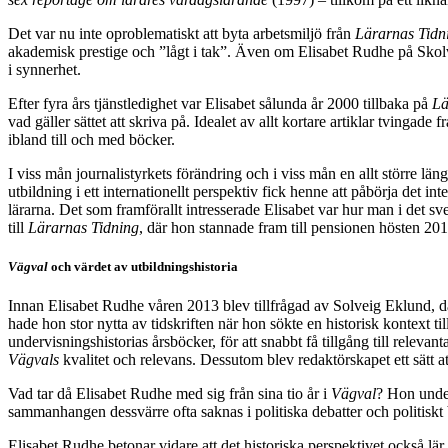
Det var nu inte oproblematiskt att byta arbetsmiljö från
Lärarnas Tidn
akademisk prestige och ”lågt i tak”. Även om Elisabet Rudhe på Skolver
i synnerhet.
Efter fyra års tjänstledighet var Elisabet sålunda år 2000 tillbaka på
Lä
vad gäller sättet att skriva på. Idealet av allt kortare artiklar tvingade 
ibland till och med böcker.
I viss mån journalistyrkets förändring och i viss mån en allt större lä
utbildning i ett internationellt perspektiv fick henne att påbörja det
lärarna. Det som framförallt intresserade Elisabet var hur man i det sv
till
Lärarnas Tidning
, där hon stannade fram till pensionen hösten 20
Vägval
och värdet av utbildningshistoria
Innan Elisabet Rudhe våren 2013 blev tillfrågad av Solveig Eklund, d
hade hon stor nytta av tidskriften när hon sökte en historisk kontext t
undervisningshistorias årsböcker, för att snabbt få tillgång till relevan
Vägvals
kvalitet och relevans. Dessutom blev redaktörskapet ett sätt 
Vad tar då Elisabet Rudhe med sig från sina tio år i
Vägval
? Hon under
sammanhangen dessvärre ofta saknas i politiska debatter och politiskt 
Elisabet Rudhe betonar vidare att det historiska perspektivet också lär os