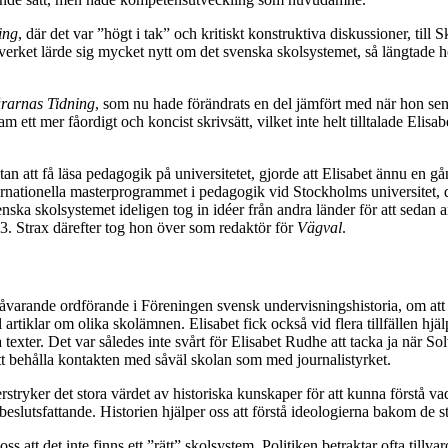
ing
, där det var ”högt i tak” och kritiskt konstruktiva diskussioner, til
ket lärde sig mycket nytt om det svenska skolsystemet, så längtade hon t
rarnas Tidning
, som nu hade förändrats en del jämfört med när hon sena
fram ett mer fåordigt och koncist skrivsätt, vilket inte helt tilltalade Eli
ngtan att få läsa pedagogik på universitetet, gjorde att Elisabet ännu en
 internationella masterprogrammet i pedagogik vid Stockholms universite
enska skolsystemet ideligen tog in idéer från andra länder för att sedan
13. Strax därefter tog hon över som redaktör för
Vägval
.
åvarande ordförande i Föreningen svensk undervisningshistoria, om att 
ill artiklar om olika skolämnen. Elisabet fick också vid flera tillfällen
ta texter. Det var således inte svårt för Elisabet Rudhe att tacka ja när S
att behålla kontakten med såväl skolan som med journalistyrket.
stryker det stora värdet av historiska kunskaper för att kunna förstå vad
beslutsfattande. Historien hjälper oss att förstå ideologierna bakom de s
s att det inte finns ett ”rätt” skolsystem. Politiken betraktar ofta tillvaro