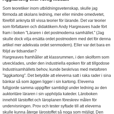
Som teoretiker inom utbildningsvetenskap, skulle jag
förmoda att skolans ledning, mer eller mindre omedvetet,
föreföll anknyta till vissa teorier för lärande. Det var teorier
som författaren och didaktikern Andy Hargreaves hade fört
fram i boken ”Läraren i det postmoderna samhället.” (Jag
skulle dock vilja ersätta ordet postmodern med det för denna
artikel mer adekvata ordet senmodern). Eller var det bara en
följd av tidsandan?
Hargreaves framhåller att klassrummen, i den skolform som
utvecklades, under den industriella epoken för att tillgodose
Industrisamhällets behov, kunde beskrivas med metaforen
”äggkartong”. Det betydde att eleverna satt i raka rader i sina
bänkar så som äggen ligger i sin kartong. Eleverna
fullgjorde samma uppgifter samtidigt under ledning av den
auktoritäre läraren i sin upphöjda kateder. Läroboken
innehöll lärstoffet och läroplanen föreskrev målen för
undervisningen. Prov och tester syftade till att eleverna
skulle kunna återge lärostoffet så noga som möjligt. Den