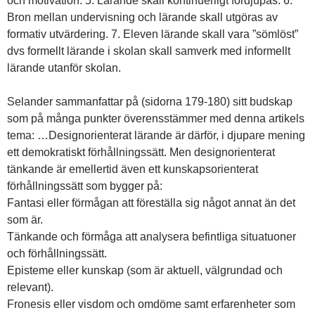
och motivation. 5. Lärande skall kontinuerligt fördjupas. 6.
Bron mellan undervisning och lärande skall utgöras av
formativ utvärdering. 7. Eleven lärande skall vara ”sömlöst”
dvs formellt lärande i skolan skall samverk med informellt
lärande utanför skolan.
Selander sammanfattar på (sidorna 179-180) sitt budskap
som på många punkter överensstämmer med denna artikels
tema: …Designorienterat lärande är därför, i djupare mening
ett demokratiskt förhållningssätt. Men designorienterat
tänkande är emellertid även ett kunskapsorienterat
förhållningssätt som bygger på:
Fantasi eller förmågan att föreställa sig något annat än det
som är.
Tänkande och förmåga att analysera befintliga situatuoner
och förhållningssätt.
Episteme eller kunskap (som är aktuell, välgrundad och
relevant).
Fronesis eller visdom och omdöme samt erfarenheter som