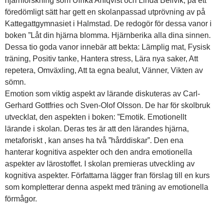
hjärnforskning som Ulrika Ahlqvist och Linda Bellvik, på ett
föredömligt sätt har gett en skolanpassad utprövning av på
Kattegattgymnasiet i Halmstad. De redogör för dessa vanor i
boken ”Låt din hjärna blomma. Hjärnberika alla dina sinnen.
Dessa tio goda vanor innebär att bekta: Lämplig mat, Fysisk
träning, Positiv tanke, Hantera stress, Lära nya saker, Att
repetera, Omväxling, Att ta egna bealut, Vänner, Vikten av
sömn.
Emotion som viktig aspekt av lärande diskuteras av Carl-
Gerhard Gottfries och Sven-Olof Olsson. De har för skolbruk
utvecklat, den aspekten i boken: ”Emotik. Emotionellt
lärande i skolan. Deras tes är att den lärandes hjärna,
metaforiskt , kan anses ha två ”hårddiskar”. Den ena
hanterar kognitiva aspekter och den andra emotionella
aspekter av lärostoffet. I skolan premieras utveckling av
kognitiva aspekter. Författarna lägger fran förslag till en kurs
som kompletterar denna aspekt med träning av emotionella
förmågor.