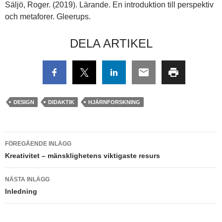
Säljö, Roger. (2019). Lärande. En introduktion till perspektiv
och metaforer. Gleerups.
DELA ARTIKEL
DESIGN
DIDAKTIK
HJÄRNFORSKNING
Inläggsnavigering
FÖREGÅENDE INLÄGG
Kreativitet – mänsklighetens viktigaste resurs
NÄSTA INLÄGG
Inledning