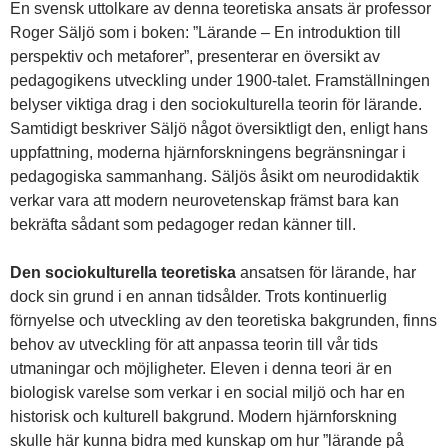
En svensk uttolkare av denna teoretiska ansats är professor
Roger Säljö som i boken: ”Lärande – En introduktion till
perspektiv och metaforer”, presenterar en översikt av
pedagogikens utveckling under 1900-talet. Framställningen
belyser viktiga drag i den sociokulturella teorin för lärande.
Samtidigt beskriver Säljö något översiktligt den, enligt hans
uppfattning, moderna hjärnforskningens begränsningar i
pedagogiska sammanhang. Säljös åsikt om neurodidaktik
verkar vara att modern neurovetenskap främst bara kan
bekräfta sådant som pedagoger redan känner till.
Den sociokulturella teoretiska
ansatsen för lärande, har
dock sin grund i en annan tidsålder. Trots kontinuerlig
förnyelse och utveckling av den teoretiska bakgrunden, finns
behov av utveckling för att anpassa teorin till vår tids
utmaningar och möjligheter. Eleven i denna teori är en
biologisk varelse som verkar i en social miljö och har en
historisk och kulturell bakgrund. Modern hjärnforskning
skulle här kunna bidra med kunskap om hur ”lärande på