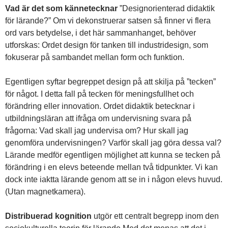
Vad är det som kännetecknar
”Designorienterad didaktik
för lärande?” Om vi dekonstruerar satsen så finner vi flera
ord vars betydelse, i det här sammanhanget, behöver
utforskas: Ordet design för tanken till industridesign, som
fokuserar på sambandet mellan form och funktion.
Egentligen syftar begreppet design på att skilja på ”tecken”
för något. I detta fall på tecken för meningsfullhet och
förändring eller innovation. Ordet didaktik betecknar i
utbildningsläran att ifråga om undervisning svara på
frågorna: Vad skall jag undervisa om? Hur skall jag
genomföra undervisningen? Varför skall jag göra dessa val?
Lärande medför egentligen möjlighet att kunna se tecken på
förändring i en elevs beteende mellan två tidpunkter. Vi kan
dock inte iaktta lärande genom att se in i någon elevs huvud.
(Utan magnetkamera).
Distribuerad kognition
utgör ett centralt begrepp inom den