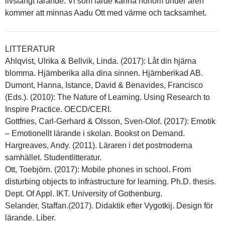
livslångt lärande. Vi som lärde känna honom under åren
kommer att minnas Aadu Ott med värme och tacksamhet.
LITTERATUR
Ahlqvist, Ulrika & Bellvik, Linda. (2017): Låt din hjärna
blomma. Hjärnberika alla dina sinnen. Hjärnberikad AB.
Dumont, Hanna, Istance, David & Benavides, Francisco
(Eds.). (2010): The Nature of Learning. Using Research to
Inspire Practice. OECD/CERI.
Gottfries, Carl-Gerhard & Olsson, Sven-Olof. (2017): Emotik
– Emotionellt lärande i skolan. Bookst on Demand.
Hargreaves, Andy. (2011). Läraren i det postmoderna
samhället. Studentlitteratur.
Ott, Toebjörn. (2017): Mobile phones in school. From
disturbing objects to infrastructure for learning. Ph.D. thesis.
Dept. Of Appl. IKT. University of Gothenburg.
Selander, Staffan.(2017). Didaktik efter Vygotkij. Design för
lärande. Liber.