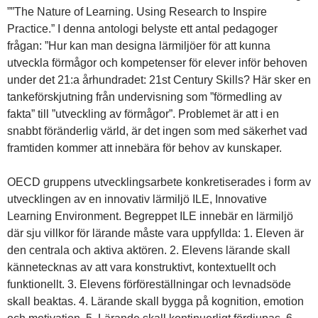
””The Nature of Learning. Using Research to Inspire
Practice.” I denna antologi belyste ett antal pedagoger
frågan: ”Hur kan man designa lärmiljöer för att kunna
utveckla förmågor och kompetenser för elever inför behoven
under det 21:a århundradet: 21st Century Skills? Här sker en
tankeförskjutning från undervisning som ”förmedling av
fakta” till ”utveckling av förmågor”. Problemet är att i en
snabbt föränderlig värld, är det ingen som med säkerhet vad
framtiden kommer att innebära för behov av kunskaper.
OECD gruppens utvecklingsarbete konkretiserades i form av
utvecklingen av en innovativ lärmiljö ILE, Innovative
Learning Environment. Begreppet ILE innebär en lärmiljö
där sju villkor för lärande måste vara uppfyllda: 1. Eleven är
den centrala och aktiva aktören. 2. Elevens lärande skall
kännetecknas av att vara konstruktivt, kontextuellt och
funktionellt. 3. Elevens förföreställningar och levnadsöde
skall beaktas. 4. Lärande skall bygga på kognition, emotion