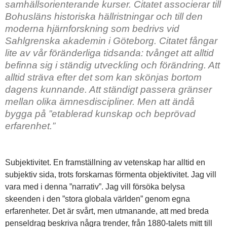
samhällsorienterande kurser. Citatet associerar till
Bohusläns historiska hällristningar och till den
moderna hjärnforskning som bedrivs vid
Sahlgrenska akademin i Göteborg. Citatet fångar
lite av vår föränderliga tidsanda: tvånget att alltid
befinna sig i ständig utveckling och förändring. Att
alltid sträva efter det som kan skönjas bortom
dagens kunnande. Att ständigt passera gränser
mellan olika ämnesdiscipliner. Men att ändå
bygga på ”etablerad kunskap och beprövad
erfarenhet.”
Subjektivitet. En framställning av vetenskap har alltid en
subjektiv sida, trots forskarnas förmenta objektivitet. Jag vill
vara med i denna ”narrativ”. Jag vill försöka belysa
skeenden i den ”stora globala världen” genom egna
erfarenheter. Det är svårt, men utmanande, att med breda
penseldrag beskriva några trender, från 1880-talets mitt till