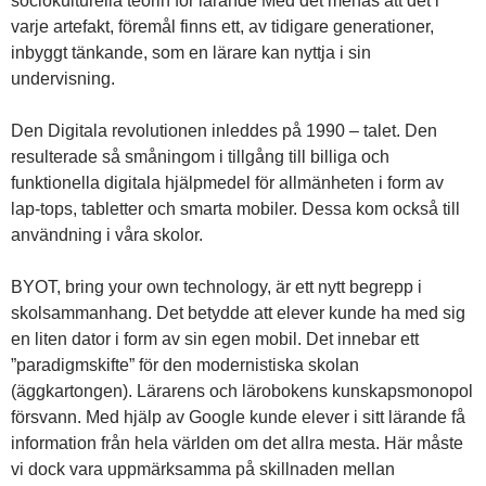
sociokulturella teorin för lärande Med det menas att det i
varje artefakt, föremål finns ett, av tidigare generationer,
inbyggt tänkande, som en lärare kan nyttja i sin
undervisning.
Den Digitala revolutionen inleddes på 1990 – talet. Den
resulterade så småningom i tillgång till billiga och
funktionella digitala hjälpmedel för allmänheten i form av
lap-tops, tabletter och smarta mobiler. Dessa kom också till
användning i våra skolor.
BYOT, bring your own technology, är ett nytt begrepp i
skolsammanhang. Det betydde att elever kunde ha med sig
en liten dator i form av sin egen mobil. Det innebar ett
”paradigmskifte” för den modernistiska skolan
(äggkartongen). Lärarens och lärobokens kunskapsmonopol
försvann. Med hjälp av Google kunde elever i sitt lärande få
information från hela världen om det allra mesta. Här måste
vi dock vara uppmärksamma på skillnaden mellan