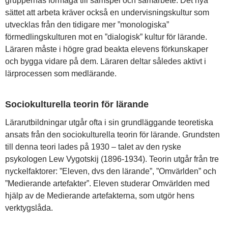
gruppernas förmåga till samspel och samarbete. Det nya
sättet att arbeta kräver också en undervisningskultur som
utvecklas från den tidigare mer ”monologiska”
förmedlingskulturen mot en ”dialogisk” kultur för lärande.
Läraren måste i högre grad beakta elevens förkunskaper
och bygga vidare på dem. Läraren deltar således aktivt i
lärprocessen som medlärande.
Sociokulturella teorin för lärande
Lärarutbildningar utgår ofta i sin grundläggande teoretiska
ansats från den sociokulturella teorin för lärande. Grundsten
till denna teori lades på 1930 – talet av den ryske
psykologen Lew Vygotskij (1896-1934). Teorin utgår från tre
nyckelfaktorer: ”Eleven, dvs den lärande”, ”Omvärlden” och
”Medierande artefakter”. Eleven studerar Omvärlden med
hjälp av de Medierande artefakterna, som utgör hens
verktygslåda.