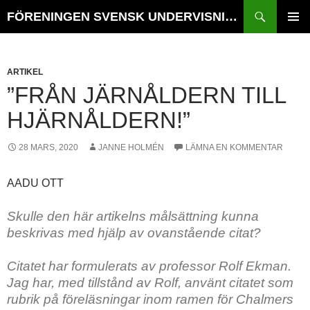
Hoppa
Sök
FÖRENINGEN SVENSK UNDERVISNINGSHISTORIA // TIDSKRIFTEN VÄGVAL i SKOLANS HISTORIA
till
PRIMÄR
innehåll
MENY
ARTIKEL
”FRÅN JÄRNÅLDERN TILL
HJÄRNÅLDERN!”
28 MARS, 2020
JANNE HOLMÉN
LÄMNA EN KOMMENTAR
AADU OTT
Skulle den här artikelns målsättning kunna
beskrivas med hjälp av ovanstående citat?
Citatet har formulerats av professor Rolf Ekman.
Jag har, med tillstånd av Rolf, använt citatet som
rubrik på föreläsningar inom ramen för Chalmers