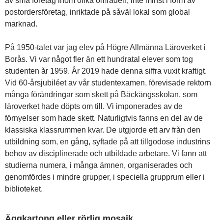
av små företag inom olika områden, inte minst i form av
postordersföretag, inriktade på såväl lokal som global
marknad.
På 1950-talet var jag elev på Högre Allmänna Läroverket i
Borås. Vi var något fler än ett hundratal elever som tog
studenten år 1959. År 2019 hade denna siffra vuxit kraftigt.
Vid 60-årsjubiléet av vår studentexamen, förevisade rektorn
många förändringar som skett på Bäckängsskolan, som
läroverket hade döpts om till. Vi imponerades av de
förnyelser som hade skett. Naturligtvis fanns en del av de
klassiska klassrummen kvar. De utgjorde ett arv från den
utbildning som, en gång, syftade på att tillgodose industrins
behov av disciplinerade och utbildade arbetare. Vi fann att
studierna numera, i många ämnen, organiserades och
genomfördes i mindre grupper, i speciella grupprum eller i
biblioteket.
Äggkartong eller rörlig mosaik