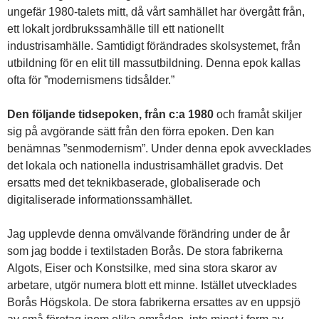
ungefär 1980-talets mitt, då vårt samhället har övergått från,
ett lokalt jordbrukssamhälle till ett nationellt
industrisamhälle. Samtidigt förändrades skolsystemet, från
utbildning för en elit till massutbildning. Denna epok kallas
ofta för ”modernismens tidsålder.”
Den följande tidsepoken, från c:a 1980
och framåt skiljer
sig på avgörande sätt från den förra epoken. Den kan
benämnas ”senmodernism”. Under denna epok avvecklades
det lokala och nationella industrisamhället gradvis. Det
ersatts med det teknikbaserade, globaliserade och
digitaliserade informationssamhället.
Jag upplevde denna omvälvande förändring under de år
som jag bodde i textilstaden Borås. De stora fabrikerna
Algots, Eiser och Konstsilke, med sina stora skaror av
arbetare, utgör numera blott ett minne. Istället utvecklades
Borås Högskola. De stora fabrikerna ersattes av en uppsjö