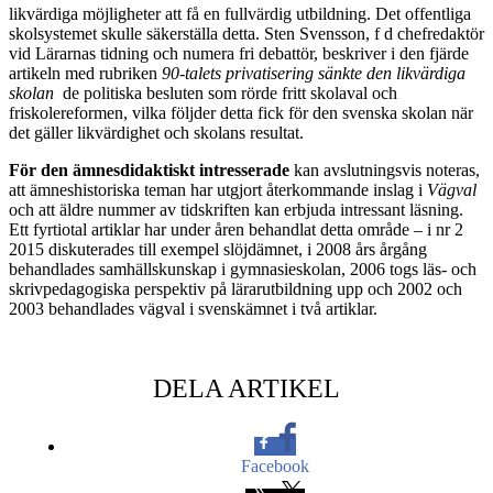
likvärdiga möjligheter att få en fullvärdig utbildning. Det offentliga
skolsystemet skulle säkerställa detta. Sten Svensson, f d chefredaktör
vid Lärarnas tidning och numera fri debattör, beskriver i den fjärde
artikeln med rubriken
90-talets privatisering sänkte den likvärdiga
skolan
de politiska besluten som rörde fritt skolaval och
friskolereformen, vilka följder detta fick för den svenska skolan när
det gäller likvärdighet och skolans resultat.
För den ämnesdidaktiskt intresserade
kan avslutningsvis noteras,
att ämneshistoriska teman har utgjort återkommande inslag i
Vägval
och att äldre nummer av tidskriften kan erbjuda intressant läsning.
Ett fyrtiotal artiklar har under åren behandlat detta område – i nr 2
2015 diskuterades till exempel slöjdämnet, i 2008 års årgång
behandlades samhällskunskap i gymnasieskolan, 2006 togs läs- och
skrivpedagogiska perspektiv på lärarutbildning upp och 2002 och
2003 behandlades vägval i svenskämnet i två artiklar.
DELA ARTIKEL
Facebook