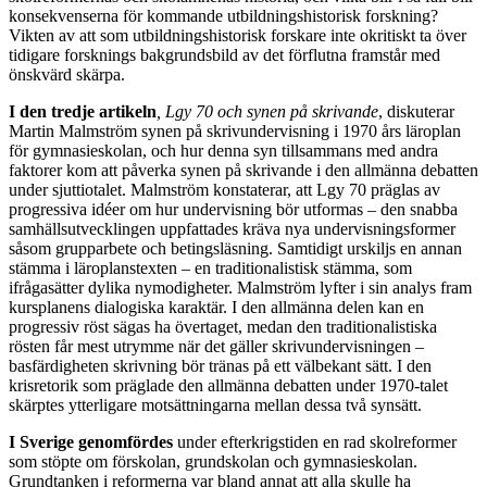
konsekvenserna för kommande utbildningshistorisk forskning?
Vikten av att som utbildningshistorisk forskare inte okritiskt ta över
tidigare forsknings bakgrundsbild av det förflutna framstår med
önskvärd skärpa.
I den tredje artikeln
, Lgy 70 och synen på skrivande
, diskuterar
Martin Malmström synen på skrivundervisning i 1970 års läroplan
för gymnasieskolan, och hur denna syn tillsammans med andra
faktorer kom att påverka synen på skrivande i den allmänna debatten
under sjuttiotalet. Malmström konstaterar, att Lgy 70 präglas av
progressiva idéer om hur undervisning bör utformas – den snabba
samhällsutvecklingen uppfattades kräva nya undervisningsformer
såsom grupparbete och betingsläsning. Samtidigt urskiljs en annan
stämma i läroplanstexten – en traditionalistisk stämma, som
ifrågasätter dylika nymodigheter. Malmström lyfter i sin analys fram
kursplanens dialogiska karaktär. I den allmänna delen kan en
progressiv röst sägas ha övertaget, medan den traditionalistiska
rösten får mest utrymme när det gäller skrivundervisningen –
basfärdigheten skrivning bör tränas på ett välbekant sätt. I den
krisretorik som präglade den allmänna debatten under 1970-talet
skärptes ytterligare motsättningarna mellan dessa två synsätt.
I Sverige genomfördes
under efterkrigstiden en rad skolreformer
som stöpte om förskolan, grundskolan och gymnasieskolan.
Grundtanken i reformerna var bland annat att alla skulle ha