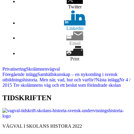
Twitter
Linkedin
Email
Print
Privatisering
Skolämnen
vägval
Inläggsnavigering
Föregående inlägg
Samhällskunskap – en nykomling i svensk
utbildningshistoria. Men när, vad, hur och varför?
Nästa inlägg
Nr 4 /
2015 Tre skolämnens väg och ett beslut som förändrade skolan
TIDSKRIFTEN
VÄGVAL I SKOLANS HISTORA 2022