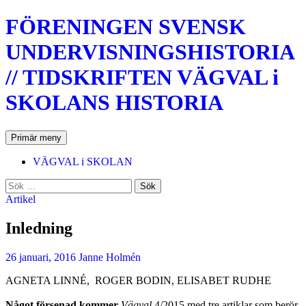
Hoppa
FÖRENINGEN SVENSK
till
innehåll
UNDERVISNINGSHISTORIA
// TIDSKRIFTEN VÄGVAL i
SKOLANS HISTORIA
Sök
Primär meny
VÄGVAL i SKOLAN
Sök
efter:
Artikel
Inledning
26 januari, 2016
Janne Holmén
AGNETA LINNÉ, ROGER BODIN, ELISABET RUDHE
Något försenad kommer
Vägval
4/2015 med tre artiklar som berör