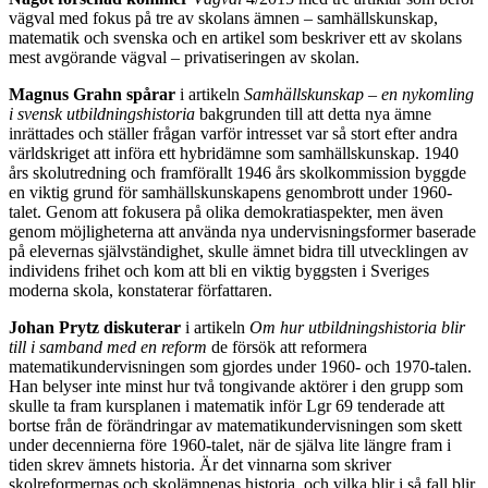
vägval med fokus på tre av skolans ämnen – samhällskunskap,
matematik och svenska och en artikel som beskriver ett av skolans
mest avgörande vägval – privatiseringen av skolan.
Magnus Grahn spårar
i artikeln
Samhällskunskap – en nykomling
i svensk utbildningshistoria
bakgrunden till att detta nya ämne
inrättades och ställer frågan varför intresset var så stort efter andra
världskriget att införa ett hybridämne som samhällskunskap. 1940
års skolutredning och framförallt 1946 års skolkommission byggde
en viktig grund för samhällskunskapens genombrott under 1960-
talet. Genom att fokusera på olika demokratiaspekter, men även
genom möjligheterna att använda nya undervisningsformer baserade
på elevernas självständighet, skulle ämnet bidra till utvecklingen av
individens frihet och kom att bli en viktig byggsten i Sveriges
moderna skola, konstaterar författaren.
Johan Prytz diskuterar
i artikeln
Om hur utbildningshistoria blir
till i samband med en reform
de försök att reformera
matematikundervisningen som gjordes under 1960- och 1970-talen.
Han belyser inte minst hur två tongivande aktörer i den grupp som
skulle ta fram kursplanen i matematik inför Lgr 69 tenderade att
bortse från de förändringar av matematikundervisningen som skett
under decennierna före 1960-talet, när de själva lite längre fram i
tiden skrev ämnets historia. Är det vinnarna som skriver
skolreformernas och skolämnenas historia, och vilka blir i så fall blir