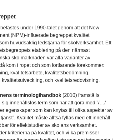
reppet
befästes under 1990-talet genom att det New
ent (NPM)-influerade begreppet kvalitet
som huvudsaklig ledstjärna för skolverksamhet. Ett
itetsbegreppets etablering på den närmast
nska skolmarknaden var alla varianter av
å kom i ropet och som fortfarande förekommer:
ing, kvalitetsarbete, kvalitetsbedömning,
, kvalitetsutveckling, och kvalitetsredovisning.
ionens terminologihandbok
(2010) framställs
i sig innehållslös term som har att göra med ”/…/
ler egenskaper som kan knytas till olika aspekter av
tjänst”. Kvalitet måste alltså fyllas med ett innehåll
ndbar för effektstudier av skolans verksamhet.
r kriterierna på kvalitet, och vilka premisser