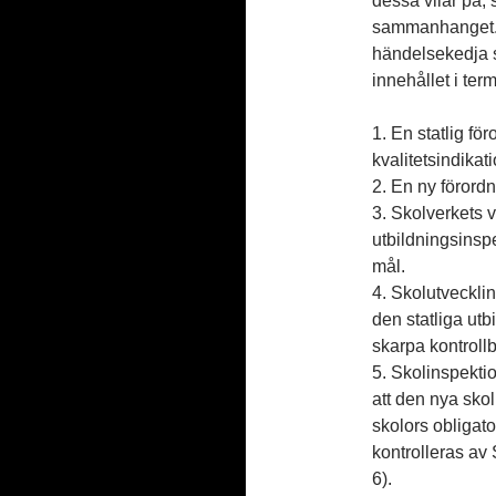
dessa vilar på, 
sammanhanget. 
händelsekedja so
innehållet i ter
1. En statlig f
kvalitetsindikati
2. En ny förordn
3. Skolverkets 
utbildningsinspe
mål.
4. Skolutveckli
den statliga ut
skarpa kontroll
5. Skolinspektio
att den nya skol
skolors obligat
kontrolleras av 
6).