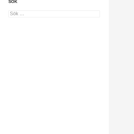
SÖK
Sök
efter: