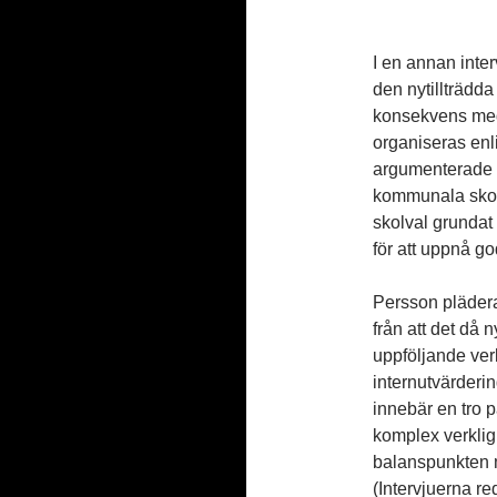
I en annan inte
den nytillträdda
konsekvens med 
organiseras enli
argumenterade f
kommunala skolo
skolval grundat
för att uppnå go
Persson plädera
från att det då
uppföljande ve
internutvärderi
innebär en tro 
komplex verklig
balanspunkten m
(Intervjuerna re