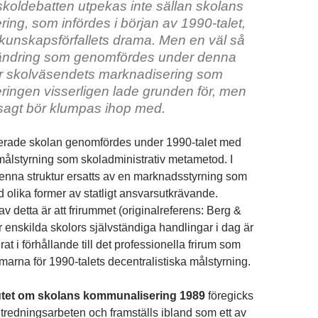
koldebatten utpekas inte sällan skolans
ing, som infördes i början av 1990-talet,
kunskapsförfallets drama. Men en väl så
rändring som genomfördes under denna
ar skolväsendets marknadisering som
ingen visserligen lade grunden för, men
sagt bör klumpas ihop med.
rade skolan genomfördes under 1990-talet med
 målstyrning som skoladministrativ metametod. I
enna struktur ersatts av en marknadsstyrning som
olika former av statligt ansvarsutkrävande.
 detta är att frirummet (originalreferens: Berg &
r enskilda skolors självständiga handlingar i dag är
at i förhållande till det professionella frirum som
marna för 1990-talets decentralistiska målstyrning.
tet om skolans kommunalisering 1989
föregicks
tredningsarbeten och framställs ibland som ett av