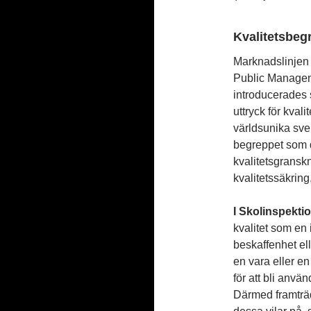
Kvalitetsbeg
Marknadslinjen 
Public Managem
introducerades 
uttryck för kval
världsunika sve
begreppet som d
kvalitetsgranskn
kvalitetssäkring
I Skolinspekt
kvalitet som en 
beskaffenhet el
en vara eller en 
för att bli anvä
Därmed framträde