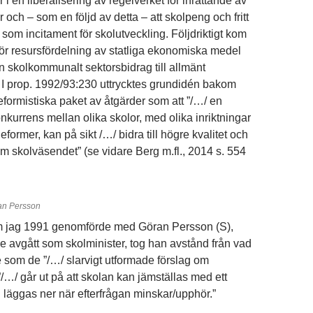
r i en liberalisering av regelverket för inrättande av
r och – som en följd av detta – att skolpeng och fritt
 som incitament för skolutveckling. Följdriktigt kom
ör resursfördelning av statliga ekonomiska medel
ån skolkommunalt sektorsbidrag till allmänt
I prop. 1992/93:230 uttrycktes grundidén bakom
reformistiska paket av åtgärder som att ”/…/ en
nkurrens mellan olika skolor, med olika inriktningar
former, kan på sikt /…/ bidra till högre kvalitet och
om skolväsendet” (se vidare Berg m.fl., 2014 s. 554
an Persson
om jag 1991 genomförde med Göran Persson (S),
e avgått som skolminister, tog han avstånd från vad
som de ”/…/ slarvigt utformade förslag om
/…/ går ut på att skolan kan jämställas med ett
 läggas ner när efterfrågan minskar/upphör.”