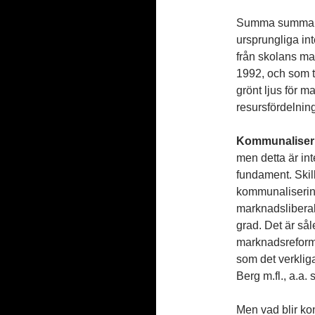
Summa summarum 
ursprungliga in
från skolans ma
1992, och som to
grönt ljus för 
resursfördelning
Kommunaliser
men detta är in
fundament. Skil
kommunaliserin
marknadsliberal
grad. Det är så
marknadsreform
som det verkliga
Berg m.fl., a.a.
Men vad blir k