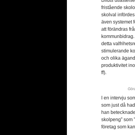
Bildts utfästelse
fristående skolo
skolval infördes
även systemet f
att förändras fr
kommunbidrag. 
detta valfrihets
stimulerande ko
och olika ägande
produktivitet in
ff).
Gör
I en intervju s
som just då had
han betecknade 
skolpeng” som ”
företag som kan