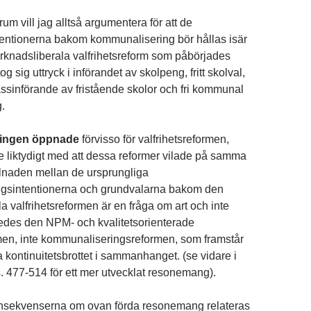
vill jag alltså argumentera för att de
tentionerna bakom kommunalisering bör hållas isär
rknadsliberala valfrihetsreform som påbörjades
g sig uttryck i införandet av skolpeng, fritt skolval,
massinförande av fristående skolor och fri kommunal
.
ingen öppnade
förvisso för valfrihetsreformen,
te liktydigt med att dessa reformer vilade på samma
lnaden mellan de ursprungliga
gsintentionerna och grundvalarna bakom den
a valfrihetsreformen är en fråga om art och inte
ledes den NPM- och kvalitetsorienterade
en, inte kommunaliseringsreformen, som framstår
 kontinuitetsbrottet i sammanhanget. (se vidare i
 s. 477-514 för ett mer utvecklat resonemang).
onsekvenserna om ovan förda resonemang relateras