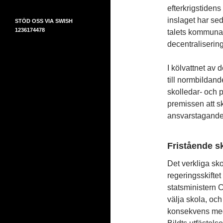
efterkrigstiden
inslaget har se
STÖD OSS VIA SWISH
1236174478
talets kommunal
decentraliserin
I kölvattnet av
till normbildand
skolledar- och 
premissen att sk
ansvarstagande 
Fristående s
Det verkliga sko
regeringsskifte
statsministern Ca
välja skola, och
konsekvens med