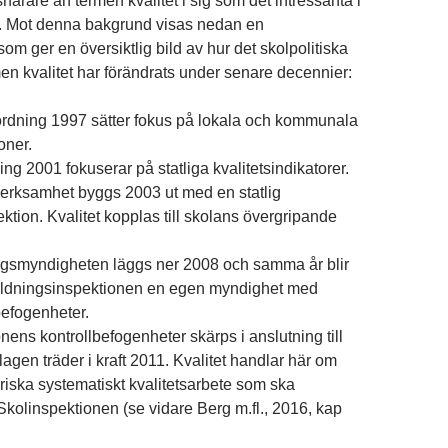
snarare än termen kvalitet i sig som det intressanta i
Mot denna bakgrund visas nedan en
m ger en översiktlig bild av hur det skolpolitiska
men kvalitet har förändrats under senare decennier:
örordning 1997 sätter fokus på lokala och kommunala
oner.
ing 2001 fokuserar på statliga kvalitetsindikatorer.
verksamhet byggs 2003 ut med en statlig
ktion. Kvalitet kopplas till skolans övergripande
ngsmyndigheten läggs ner 2008 och samma år blir
bildningsinspektionen en egen myndighet med
befogenheter.
nens kontrollbefogenheter skärps i anslutning till
lagen träder i kraft 2011. Kvalitet handlar här om
oriska systematiskt kvalitetsarbete som ska
Skolinspektionen (se vidare Berg m.fl., 2016, kap