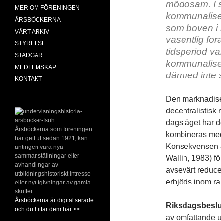
mödosam. I s
MER OM FÖRENINGEN
kommunaliser
ÅRSBÖCKERNA
som boven i 
VÅRT ARKIV
väsentlig fö
STYRELSE
tidsperiod v
STADGAR
kommunaliser
MEDLEMSKAP
därmed inte 
KONTAKT
Den marknadise
decentralistisk
dagsläget har d
Årsböckerna som föreningen
kombineras med 
har gett ut sedan 1921, kan
Konsekvensen av
antingen vara nya
sammanställningar eller
Wallin, 1983) fö
avhandlingar av
avsevärt reducer
utbildningshistoriskt intresse
erbjöds inom ra
eller nyutgivningar av gamla
skrifter.
Årsböckerna är digitaliserade
Riksdagsbeslu
och du hittar dem här >>
av omfattande u