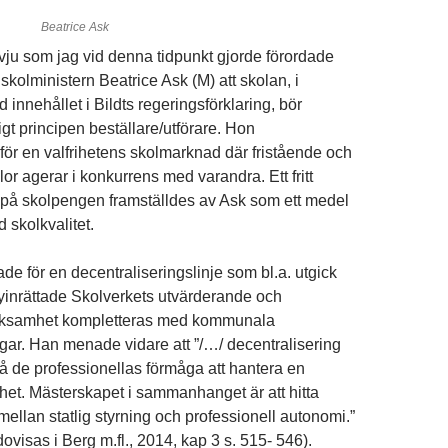
Beatrice Ask
rvju som jag vid denna tidpunkt gjorde förordade
 skolministern Beatrice Ask (M) att skolan, i
innehållet i Bildts regeringsförklaring, bör
gt principen beställare/utförare. Hon
ör en valfrihetens skolmarknad där fristående och
r agerar i konkurrens med varandra. Ett fritt
 på skolpengen framställdes av Ask som ett medel
d skolkvalitet.
de för en decentraliseringslinje som bl.a. utgick
 nyinrättade Skolverkets utvärderande och
rksamhet kompletteras med kommunala
ngar. Han menade vidare att ”/…/ decentralisering
på de professionellas förmåga att hantera en
het. Mästerskapet i sammanhanget är att hitta
ellan statlig styrning och professionell autonomi.”
dovisas i Berg m.fl., 2014, kap 3 s. 515- 546).