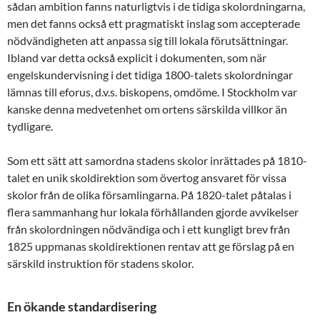
sådan ambition fanns naturligtvis i de tidiga skolordningarna,
men det fanns också ett pragmatiskt inslag som accepterade
nödvändigheten att anpassa sig till lokala förutsättningar.
Ibland var detta också explicit i dokumenten, som när
engelskundervisning i det tidiga 1800-talets skolordningar
lämnas till eforus, d.v.s. biskopens, omdöme. I Stockholm var
kanske denna medvetenhet om ortens särskilda villkor än
tydligare.
Som ett sätt att samordna stadens skolor inrättades på 1810-
talet en unik skoldirektion som övertog ansvaret för vissa
skolor från de olika församlingarna. På 1820-talet påtalas i
flera sammanhang hur lokala förhållanden gjorde avvikelser
från skolordningen nödvändiga och i ett kungligt brev från
1825 uppmanas skoldirektionen rentav att ge förslag på en
särskild instruktion för stadens skolor.
En ökande standardisering