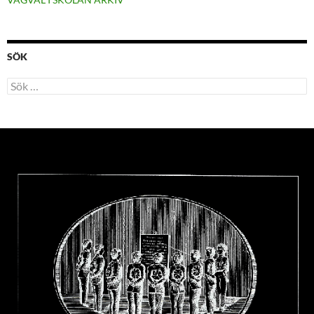
SÖK
Sök
efter: