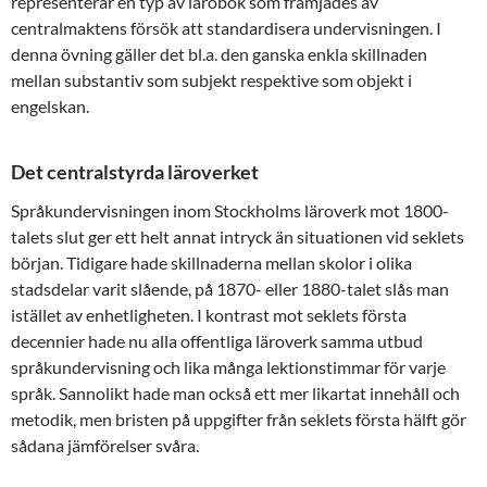
representerar en typ av lärobok som främjades av
centralmaktens försök att standardisera undervisningen. I
denna övning gäller det bl.a. den ganska enkla skillnaden
mellan substantiv som subjekt respektive som objekt i
engelskan.
Det centralstyrda läroverket
Språkundervisningen inom Stockholms läroverk mot 1800-
talets slut ger ett helt annat intryck än situationen vid seklets
början. Tidigare hade skillnaderna mellan skolor i olika
stadsdelar varit slående, på 1870- eller 1880-talet slås man
istället av enhetligheten. I kontrast mot seklets första
decennier hade nu alla offentliga läroverk samma utbud
språkundervisning och lika många lektionstimmar för varje
språk. Sannolikt hade man också ett mer likartat innehåll och
metodik, men bristen på uppgifter från seklets första hälft gör
sådana jämförelser svåra.