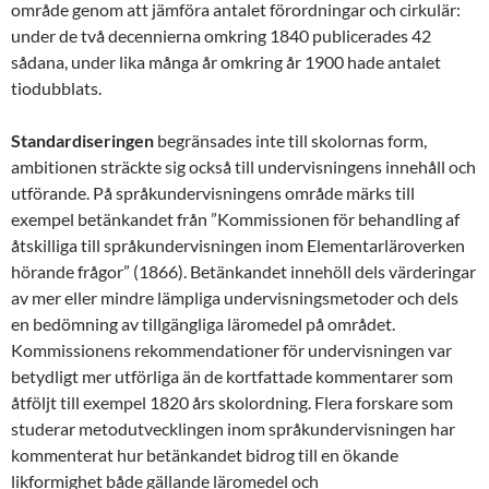
område genom att jämföra antalet förordningar och cirkulär:
under de två decennierna omkring 1840 publicerades 42
sådana, under lika många år omkring år 1900 hade antalet
tiodubblats.
Standardiseringen
begränsades inte till skolornas form,
ambitionen sträckte sig också till undervisningens innehåll och
utförande. På språkundervisningens område märks till
exempel betänkandet från ”Kommissionen för behandling af
åtskilliga till språkundervisningen inom Elementarläroverken
hörande frågor” (1866). Betänkandet innehöll dels värderingar
av mer eller mindre lämpliga undervisningsmetoder och dels
en bedömning av tillgängliga läromedel på området.
Kommissionens rekommendationer för undervisningen var
betydligt mer utförliga än de kortfattade kommentarer som
åtföljt till exempel 1820 års skolordning. Flera forskare som
studerar metodutvecklingen inom språkundervisningen har
kommenterat hur betänkandet bidrog till en ökande
likformighet både gällande läromedel och