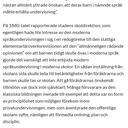
nästan allmänt yttrade önskan, att deras barn i nämnde språk
måtte erhålla undervisning”.
På 1840-talet rapporterade stadens skoldirektion, som
egentligen hade lite intresse av den moderna
språkundervisningen i sig, i en redogörelse till den statliga
elementarläroverksrevisionen att den ”allmänneligen rådande
opinionen” om att barnen tidigt skulle övas i moderna språk
gjorde det vanskligt att inte erbjuda modern
språkundervisning i moderna skolor. En sådan inställning från
skolans sida skulle leda till betänkligheter från föräldrarna och
barnen skulle tas ur skolan. Att gå föräldrarnas önskemål
tillmötes var dock inte självklart. Många försvarare av den
klassiska bildningen menade till exempel att detta var en form
av principlöshet som möjligen förekom inom
privatundervisningen, men som äventyrade den offentliga
skolans syfte, nämligen att förmedla ordning, plan och
disciplin.