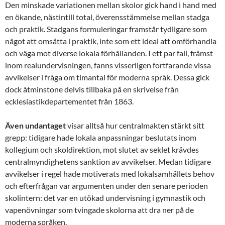
Den minskade variationen mellan skolor gick hand i hand med
en ökande, nästintill total, överensstämmelse mellan stadga
och praktik. Stadgans formuleringar framstår tydligare som
något att omsätta i praktik, inte som ett ideal att omförhandla
och väga mot diverse lokala förhållanden. I ett par fall, främst
inom realundervisningen, fanns visserligen fortfarande vissa
avvikelser i fråga om timantal för moderna språk. Dessa gick
dock åtminstone delvis tillbaka på en skrivelse från
ecklesiastikdepartementet från 1863.
Även undantaget
visar alltså hur centralmakten stärkt sitt
grepp: tidigare hade lokala anpassningar beslutats inom
kollegium och skoldirektion, mot slutet av seklet krävdes
centralmyndighetens sanktion av avvikelser. Medan tidigare
avvikelser i regel hade motiverats med lokalsamhällets behov
och efterfrågan var argumenten under den senare perioden
skolintern: det var en utökad undervisning i gymnastik och
vapenövningar som tvingade skolorna att dra ner på de
moderna språken.