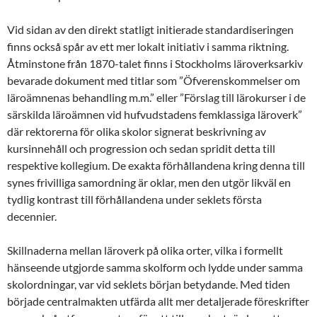
Vid sidan av den direkt statligt initierade standardiseringen
finns också spår av ett mer lokalt initiativ i samma riktning.
Åtminstone från 1870-talet finns i Stockholms läroverksarkiv
bevarade dokument med titlar som ”Öfverenskommelser om
läroämnenas behandling m.m.” eller ”Förslag till lärokurser i de
särskilda läroämnen vid hufvudstadens femklassiga läroverk”
där rektorerna för olika skolor signerat beskrivning av
kursinnehåll och progression och sedan spridit detta till
respektive kollegium. De exakta förhållandena kring denna till
synes frivilliga samordning är oklar, men den utgör likväl en
tydlig kontrast till förhållandena under seklets första
decennier.
Skillnaderna mellan läroverk på olika orter, vilka i formellt
hänseende utgjorde samma skolform och lydde under samma
skolordningar, var vid seklets början betydande. Med tiden
började centralmakten utfärda allt mer detaljerade föreskrifter