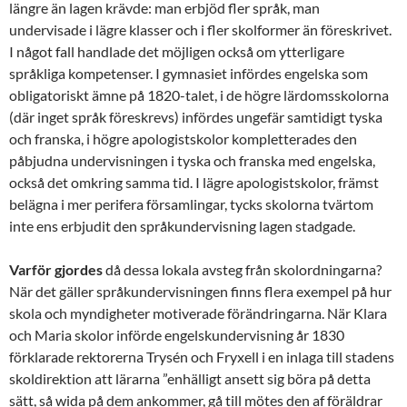
längre än lagen krävde: man erbjöd fler språk, man
undervisade i lägre klasser och i fler skolformer än föreskrivet.
I något fall handlade det möjligen också om ytterligare
språkliga kompetenser. I gymnasiet infördes engelska som
obligatoriskt ämne på 1820-talet, i de högre lärdomsskolorna
(där inget språk föreskrevs) infördes ungefär samtidigt tyska
och franska, i högre apologistskolor kompletterades den
påbjudna undervisningen i tyska och franska med engelska,
också det omkring samma tid. I lägre apologistskolor, främst
belägna i mer perifera församlingar, tycks skolorna tvärtom
inte ens erbjudit den språkundervisning lagen stadgade.
Varför gjordes
då dessa lokala avsteg från skolordningarna?
När det gäller språkundervisningen finns flera exempel på hur
skola och myndigheter motiverade förändringarna. När Klara
och Maria skolor införde engelskundervisning år 1830
förklarade rektorerna Trysén och Fryxell i en inlaga till stadens
skoldirektion att lärarna ”enhälligt ansett sig böra på detta
sätt, så wida på dem ankommer, gå till mötes den af föräldrar