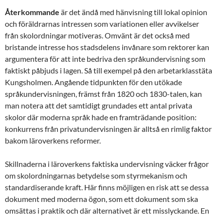
Återkommande
är det ändå med hänvisning till lokal opinion
och föräldrarnas intressen som variationen eller avvikelser
från skolordningar motiveras. Omvänt är det också med
bristande intresse hos stadsdelens invånare som rektorer kan
argumentera för att inte bedriva den språkundervisning som
faktiskt påbjuds i lagen. Så till exempel på den arbetarklasstäta
Kungsholmen. Angående tidpunkten för den utökade
språkundervisningen, främst från 1820 och 1830-talen, kan
man notera att det samtidigt grundades ett antal privata
skolor där moderna språk hade en framträdande position:
konkurrens från privatundervisningen är alltså en rimlig faktor
bakom läroverkens reformer.
Skillnaderna i läroverkens faktiska undervisning väcker frågor
om skolordningarnas betydelse som styrmekanism och
standardiserande kraft. Här finns möjligen en risk att se dessa
dokument med moderna ögon, som ett dokument som ska
omsättas i praktik och där alternativet är ett misslyckande. En