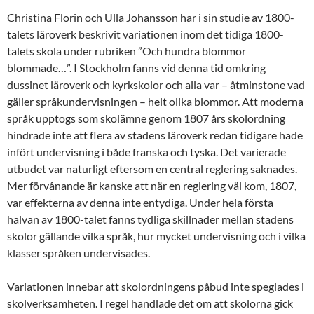
Christina Florin och Ulla Johansson har i sin studie av 1800-
talets läroverk beskrivit variationen inom det tidiga 1800-
talets skola under rubriken ”Och hundra blommor
blommade…”. I Stockholm fanns vid denna tid omkring
dussinet läroverk och kyrkskolor och alla var – åtminstone vad
gäller språkundervisningen – helt olika blommor. Att moderna
språk upptogs som skolämne genom 1807 års skolordning
hindrade inte att flera av stadens läroverk redan tidigare hade
infört undervisning i både franska och tyska. Det varierade
utbudet var naturligt eftersom en central reglering saknades.
Mer förvånande är kanske att när en reglering väl kom, 1807,
var effekterna av denna inte entydiga. Under hela första
halvan av 1800-talet fanns tydliga skillnader mellan stadens
skolor gällande vilka språk, hur mycket undervisning och i vilka
klasser språken undervisades.
Variationen innebar att skolordningens påbud inte speglades i
skolverksamheten. I regel handlade det om att skolorna gick