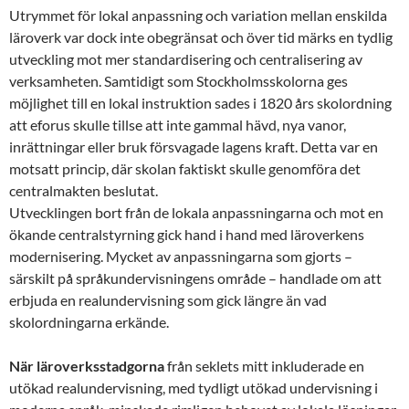
Utrymmet för lokal anpassning och variation mellan enskilda
läroverk var dock inte obegränsat och över tid märks en tydlig
utveckling mot mer standardisering och centralisering av
verksamheten. Samtidigt som Stockholmsskolorna ges
möjlighet till en lokal instruktion sades i 1820 års skolordning
att eforus skulle tillse att inte gammal hävd, nya vanor,
inrättningar eller bruk försvagade lagens kraft. Detta var en
motsatt princip, där skolan faktiskt skulle genomföra det
centralmakten beslutat.
Utvecklingen bort från de lokala anpassningarna och mot en
ökande centralstyrning gick hand i hand med läroverkens
modernisering. Mycket av anpassningarna som gjorts –
särskilt på språkundervisningens område – handlade om att
erbjuda en realundervisning som gick längre än vad
skolordningarna erkände.
När läroverksstadgorna
från seklets mitt inkluderade en
utökad realundervisning, med tydligt utökad undervisning i