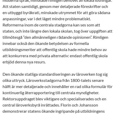
moderna språk, minskade rimligen behovet av lokala lösningar.
Att staten samtidigt, genom mer detaljerade föreskrifter och
en utbyggd byråkrati, minskade utrymmet för att göra sådana
anpassningar, var i det läget mindre problematiskt.
Reformerna inom de centrala stadgorna kan ses som att
staten, och inte längre den lokala skolan, tog över uppgiften att
tillmötesgå ”den allmänneligen rådande opinionen”. Rimligen
innebar också den ökande betydelsen av formella
utbildningsmeriter att offentlig skola hade mindre behov av
att konkurrera med privata alternativ: endast offentlig skola
erbjöd denna nya resurs.
Den ökande statliga standardiseringen av läroverken tog sig
olika uttryck. Läroverksstadgorna från 1800-talets senare
hälft är mer detaljerade och innehåller en rad olika formulär för
kontinuerlig återrapportering till centrala myndigheter.
Rektorsuppdraget blev viktigare och specialiserades och en
central läroverksbyrå inrättades. Florin och Johansson
demonstrerar statens ökande ingripande på utbildningens