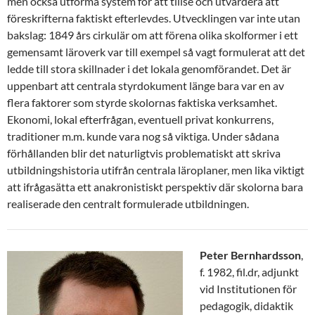
men också utforma system för att tillse och utvärdera att
föreskrifterna faktiskt efterlevdes. Utvecklingen var inte utan
bakslag: 1849 års cirkulär om att förena olika skolformer i ett
gemensamt läroverk var till exempel så vagt formulerat att det
ledde till stora skillnader i det lokala genomförandet. Det är
uppenbart att centrala styrdokument länge bara var en av
flera faktorer som styrde skolornas faktiska verksamhet.
Ekonomi, lokal efterfrågan, eventuell privat konkurrens,
traditioner m.m. kunde vara nog så viktiga. Under sådana
förhållanden blir det naturligtvis problematiskt att skriva
utbildningshistoria utifrån centrala läroplaner, men lika viktigt
att ifrågasätta ett anakronistiskt perspektiv där skolorna bara
realiserade den centralt formulerade utbildningen.
Peter Bernhardsson
,
f. 1982, fil.dr, adjunkt
vid Institutionen för
pedagogik, didaktik