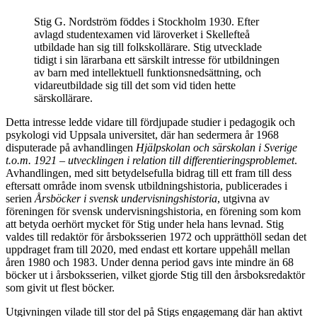
Stig G. Nordström föddes i Stockholm 1930. Efter
avlagd studentexamen vid läroverket i Skellefteå
utbildade han sig till folkskollärare. Stig utvecklade
tidigt i sin lärarbana ett särskilt intresse för utbildningen
av barn med intellektuell funktionsnedsättning, och
vidareutbildade sig till det som vid tiden hette
särskollärare.
Detta intresse ledde vidare till fördjupade studier i pedagogik och
psykologi vid Uppsala universitet, där han sedermera år 1968
disputerade på avhandlingen
Hjälpskolan och särskolan i Sverige
t.o.m. 1921 – utvecklingen i relation till differentieringsproblemet
.
Avhandlingen, med sitt betydelsefulla bidrag till ett fram till dess
eftersatt område inom svensk utbildningshistoria, publicerades i
serien
Årsböcker i svensk undervisningshistoria
, utgivna av
föreningen för svensk undervisningshistoria, en förening som kom
att betyda oerhört mycket för Stig under hela hans levnad. Stig
valdes till redaktör för årsboksserien 1972 och upprätthöll sedan det
uppdraget fram till 2020, med endast ett kortare uppehåll mellan
åren 1980 och 1983. Under denna period gavs inte mindre än 68
böcker ut i årsboksserien, vilket gjorde Stig till den årsboksredaktör
som givit ut flest böcker.
Utgivningen vilade till stor del på Stigs engagemang där han aktivt