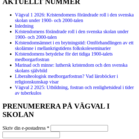
AKTUELLT NUMMER
Vägval 1 2026: Kristendomens förändrade roll i den svenska
skolan under 1900- och 2000-talen
Inledning
Kristendomens förändrade roll i den svenska skolan under
1900- och 2000-talen
Kristendomsämnet i en brytningstid: Omförhandlingen av ett
skolämne i mellankrigstidens folkskoleseminarier
Kristendomens betydelse för det tidiga 1900-talets
medborgarfostran
Marinad och minne: luthersk kristendom och den svenska
skolans självbild
Liberalteologisk medborgarfostran? Vad läroböcker i
religionskunskap visar
Vägval 2 2025: Utbildning, fostran och renlighetsideal i tider
av tuberkulos
PRENUMERERA PÅ VÄGVAL I
SKOLAN
Skriv din e-postadress
*