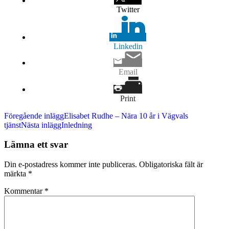
Twitter
Linkedin
Email
Print
Inläggsnavigering
Föregående inlägg
Elisabet Rudhe – Nära 10 år i Vägvals
tjänst
Nästa inlägg
Inledning
Lämna ett svar
Din e-postadress kommer inte publiceras.
Obligatoriska fält är
märkta
*
Kommentar
*