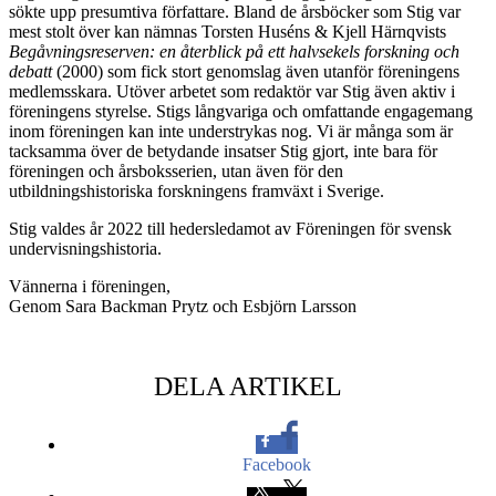
sökte upp presumtiva författare. Bland de årsböcker som Stig var
mest stolt över kan nämnas Torsten Huséns & Kjell Härnqvists
Begåvningsreserven: en återblick på ett halvsekels forskning och
debatt
(2000) som fick stort genomslag även utanför föreningens
medlemsskara. Utöver arbetet som redaktör var Stig även aktiv i
föreningens styrelse. Stigs långvariga och omfattande engagemang
inom föreningen kan inte understrykas nog. Vi är många som är
tacksamma över de betydande insatser Stig gjort, inte bara för
föreningen och årsboksserien, utan även för den
utbildningshistoriska forskningens framväxt i Sverige.
Stig valdes år 2022 till hedersledamot av Föreningen för svensk
undervisningshistoria.
Vännerna i föreningen,
Genom Sara Backman Prytz och Esbjörn Larsson
DELA ARTIKEL
Facebook