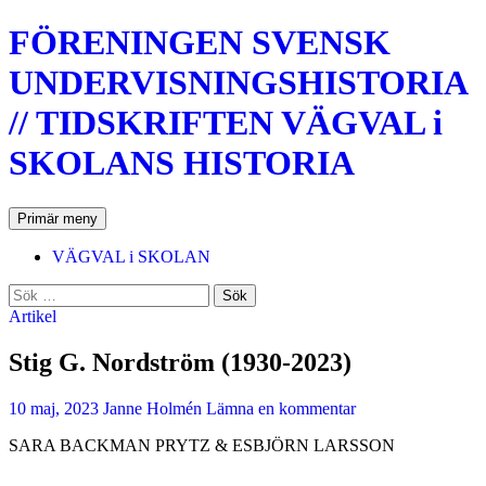
Hoppa
FÖRENINGEN SVENSK
till
innehåll
UNDERVISNINGSHISTORIA
// TIDSKRIFTEN VÄGVAL i
SKOLANS HISTORIA
Sök
Primär meny
VÄGVAL i SKOLAN
Sök
efter:
Artikel
Stig G. Nordström (1930-2023)
10 maj, 2023
Janne Holmén
Lämna en kommentar
SARA BACKMAN PRYTZ & ESBJÖRN LARSSON