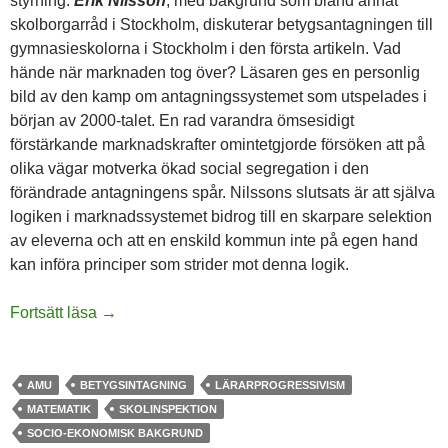
styrning.
Erik Nilsson
, med bakgrund som bland annat
skolborgarråd i Stockholm, diskuterar betygsantagningen till
gymnasieskolorna i Stockholm i den första artikeln. Vad
hände när marknaden tog över? Läsaren ges en personlig
bild av den kamp om antagningssystemet som utspelades i
början av 2000-talet. En rad varandra ömsesidigt
förstärkande marknadskrafter omintetgjorde försöken att på
olika vägar motverka ökad social segregation i den
förändrade antagningens spår. Nilssons slutsats är att själva
logiken i marknadssystemet bidrog till en skarpare selektion
av eleverna och att en enskild kommun inte på egen hand
kan införa principer som strider mot denna logik.
Inledning
Fortsätt läsa
→
AMU
BETYGSINTAGNING
LÄRARPROGRESSIVISM
MATEMATIK
SKOLINSPEKTION
SOCIO-EKONOMISK BAKGRUND