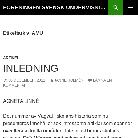
Hoppa
Sök
FÖRENINGEN SVENSK UNDERVISNINGSHISTORIA // TIDSKRIFTEN VÄGVAL i SKOLANS HISTORIA
till
PRIMÄR
innehåll
MENY
Etikettarkiv: AMU
ARTIKEL
INLEDNING
30 DECEMBER, 2022
JANNE HOLMÉN
LÄMNA EN
KOMMENTAR
AGNETA LINNÉ
Det nummer av Vägval i skolans historia som nu
presenteras innehåller sex intressanta artiklar som spänner
över flera aktuella områden. Inte minst berörs skolans