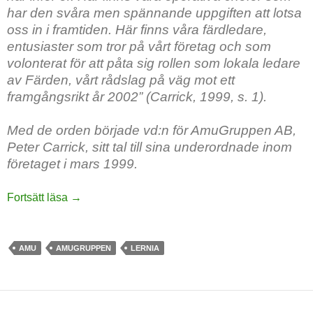
har den svåra men spännande uppgiften att lotsa
oss in i framtiden. Här finns våra färdledare,
entusiaster som tror på vårt företag och som
volonterat för att påta sig rollen som lokala ledare
av Färden, vårt rådslag på väg mot ett
framgångsrikt år 2002” (Carrick, 1999, s. 1).
Med de orden började vd:n för AmuGruppen AB,
Peter Carrick, sitt tal till sina underordnade inom
företaget i mars 1999.
Från AMU till Lernia AB: Marknadsanpassningen
Fortsätt läsa
→
AMU
AMUGRUPPEN
LERNIA