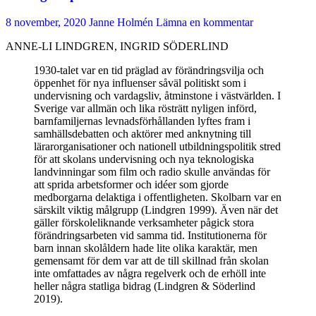
8 november, 2020
Janne Holmén
Lämna en kommentar
ANNE-LI LINDGREN, INGRID SÖDERLIND
1930-talet var en tid präglad av förändringsvilja och
öppenhet för nya influenser såväl politiskt som i
undervisning och vardagsliv, åtminstone i västvärlden. I
Sverige var allmän och lika rösträtt nyligen införd,
barnfamiljernas levnadsförhållanden lyftes fram i
samhällsdebatten och aktörer med anknytning till
lärarorganisationer och nationell utbildningspolitik stred
för att skolans undervisning och nya teknologiska
landvinningar som film och radio skulle användas för
att sprida arbetsformer och idéer som gjorde
medborgarna delaktiga i offentligheten. Skolbarn var en
särskilt viktig målgrupp (Lindgren 1999). Även när det
gäller förskoleliknande verksamheter pågick stora
förändringsarbeten vid samma tid. Institutionerna för
barn innan skolåldern hade lite olika karaktär, men
gemensamt för dem var att de till skillnad från skolan
inte omfattades av några regelverk och de erhöll inte
heller några statliga bidrag (Lindgren & Söderlind
2019).