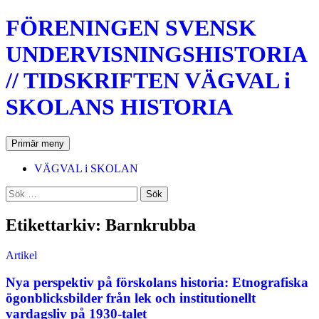
Hoppa
FÖRENINGEN SVENSK
till
innehåll
UNDERVISNINGSHISTORIA
// TIDSKRIFTEN VÄGVAL i
SKOLANS HISTORIA
Sök
Primär meny
VÄGVAL i SKOLAN
Sök
efter:
Etikettarkiv: Barnkrubba
Artikel
Nya perspektiv på förskolans historia: Etnografiska
ögonblicksbilder från lek och institutionellt
vardagsliv på 1930-talet