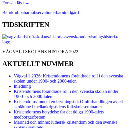
Nya
Fortsätt läsa
→
perspektiv
Barnkrubba
barnobservationer
barnträdgård
på
förskolans
historia:
TIDSKRIFTEN
Etnografiska
ögonblicksbilder
från
lek
och
VÄGVAL I SKOLANS HISTORA 2022
institutionellt
vardagsliv
AKTUELLT NUMMER
på
1930-
talet
Vägval 1 2026: Kristendomens förändrade roll i den svenska
skolan under 1900- och 2000-talen
Inledning
Kristendomens förändrade roll i den svenska skolan under
1900- och 2000-talen
Kristendomsämnet i en brytningstid: Omförhandlingen av ett
skolämne i mellankrigstidens folkskoleseminarier
Kristendomens betydelse för det tidiga 1900-talets
medborgarfostran
Marinad och minne: luthersk kristendom och den svenska
skolans självbild