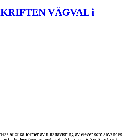
KRIFTEN VÄGVAL i
ras är olika former av tillrättavisning av elever som användes
ar i alla dess former ansågs alltså ha dessa två syftemål: att