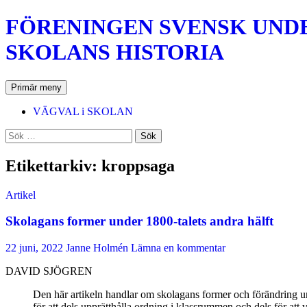
Hoppa
FÖRENINGEN SVENSK UNDER
till
innehåll
SKOLANS HISTORIA
Sök
Primär meny
VÄGVAL i SKOLAN
Sök
efter:
Etikettarkiv: kroppsaga
Artikel
Skolagans former under 1800-talets andra hälft
22 juni, 2022
Janne Holmén
Lämna en kommentar
DAVID SJÖGREN
Den här artikeln handlar om skolagans former och förändring un
för att dels upprätthålla ordning i klassrummen och dels för att 