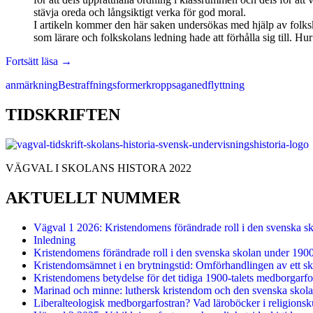
stävja oreda och långsiktigt verka för god moral.
I artikeln kommer den här saken undersökas med hjälp av folksk
som lärare och folkskolans ledning hade att förhålla sig till. 
Skolagans
Fortsätt läsa
→
former
anmärkning
Bestraffningsformer
kroppsaga
nedflyttning
under
1800-
talets
TIDSKRIFTEN
andra
hälft
VÄGVAL I SKOLANS HISTORA 2022
AKTUELLT NUMMER
Vägval 1 2026: Kristendomens förändrade roll i den svenska s
Inledning
Kristendomens förändrade roll i den svenska skolan under 190
Kristendomsämnet i en brytningstid: Omförhandlingen av ett sk
Kristendomens betydelse för det tidiga 1900-talets medborgarfo
Marinad och minne: luthersk kristendom och den svenska skolan
Liberalteologisk medborgarfostran? Vad läroböcker i religionsk