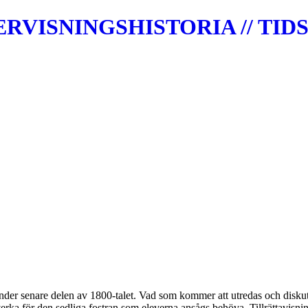
VISNINGSHISTORIA // TIDS
der senare delen av 1800-talet. Vad som kommer att utredas och diskute
verka för den sedliga fostran som eleverna ansågs behöva. Tillrättavisning