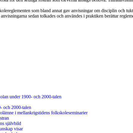
olereglementen som bland annat gav anvisningar om disciplin och tukt. 
Hur anvisningarna sedan tolkades och användes i praktiken berättar regle
kolan under 1900- och 2000-talen
0- och 2000-talen
olämne i mellankrigstidens folkskoleseminarier
stran
s självbild
unskap visar