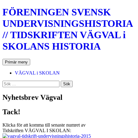
Hoppa
FÖRENINGEN SVENSK
till
innehåll
UNDERVISNINGSHISTORIA
// TIDSKRIFTEN VÄGVAL i
SKOLANS HISTORIA
Sök
Primär meny
VÄGVAL i SKOLAN
Sök
efter:
Nyhetsbrev Vägval
Tack!
Klicka för att komma till senaste numret av
Tidskriften VÄGVAL I SKOLAN: