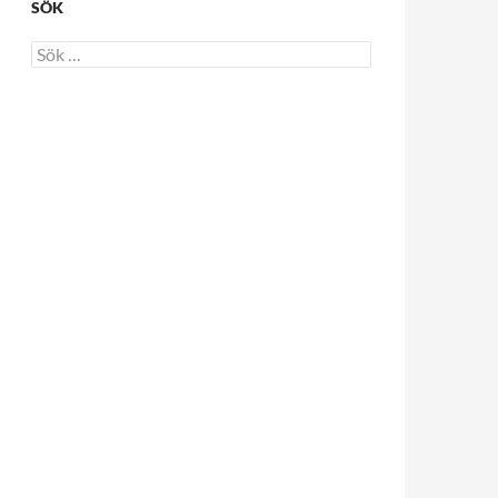
SÖK
Sök
efter: