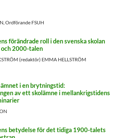
, Ordförande FSUH
s förändrade roll i den svenska skolan
 och 2000-talen
STRÖM (redaktör) EMMA HELLSTRÖM
mnet i en brytningstid:
ngen av ett skolämne
i mellankrigstidens
inarier
SON
s betydelse för det tidiga 1900-talets
stran