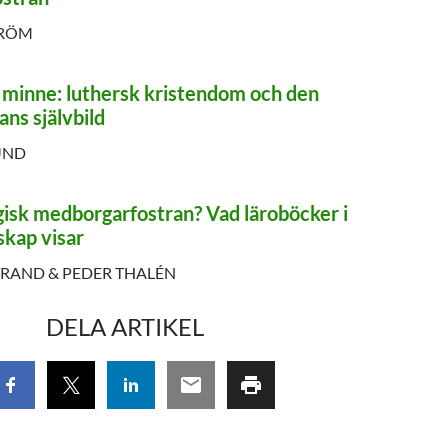
TRÖM
 minne: luthersk kristendom och den
ans självbild
UND
gisk medborgarfostran? Vad läroböcker i
skap visar
TRAND & PEDER THALÉN
DELA ARTIKEL