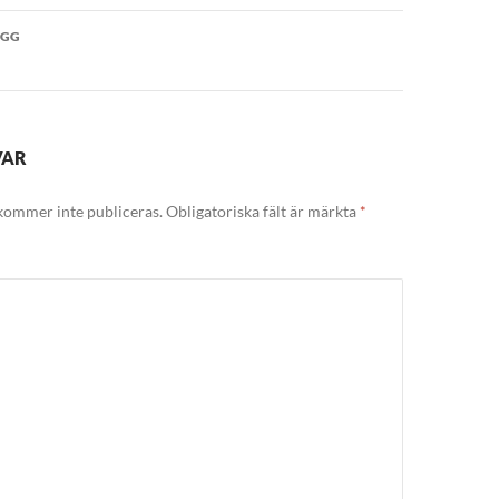
vigering
ÄGG
VAR
kommer inte publiceras.
Obligatoriska fält är märkta
*