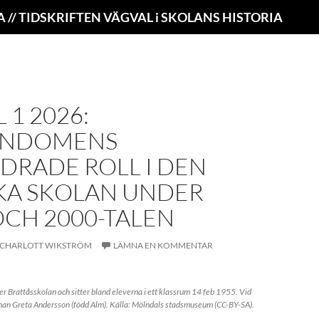
/ TIDSKRIFTEN VÄGVAL i SKOLANS HISTORIA
 1 2026:
ENDOMENS
DRADE ROLL I DEN
KA SKOLAN UNDER
OCH 2000-TALEN
CHARLOTT WIKSTRÖM
LÄMNA EN KOMMENTAR
r Brattåsskolan och sitter bland eleverna i ett klassrum 14 feb 1955. Vid
nnan Greta Andersson (född Alm). Källa: Mölndals stadsmuseum (CC-BY-SA).