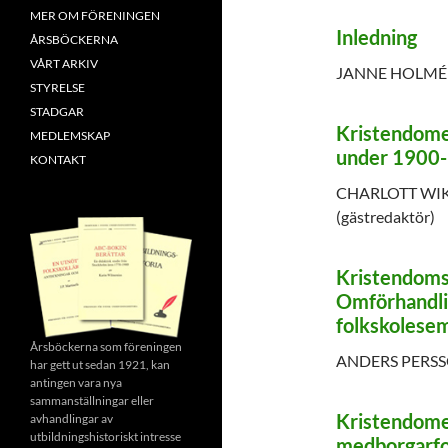
MER OM FÖRENINGEN
Inledning
ÅRSBÖCKERNA
VÅRT ARKIV
JANNE HOLMÉN
STYRELSE
STADGAR
Kristendomen
MEDLEMSKAP
under 1900-
KONTAKT
CHARLOTT WIK
(gästredaktör)
Kristendomsä
Omförhandli
folkskolesem
Årsböckerna som föreningen
ANDERS PERS
har gett ut sedan 1921, kan
antingen vara nya
sammanställningar eller
Kristendomen
avhandlingar av
utbildningshistoriskt intresse
medborgarfo