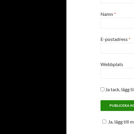
Namn
*
E-postadress
*
Webbplats
Ja tack, lägg ti
Ja, lägg till 