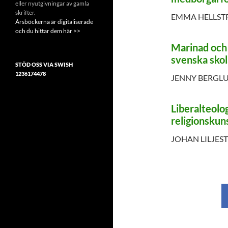
eller nyutgivningar av gamla
skrifter.
EMMA HELLS
Årsböckerna är digitaliserade
och du hittar dem här >>
Marinad och
svenska skol
STÖD OSS VIA SWISH
1236174478
JENNY BERGL
Liberalteolo
religionskun
JOHAN LILJES