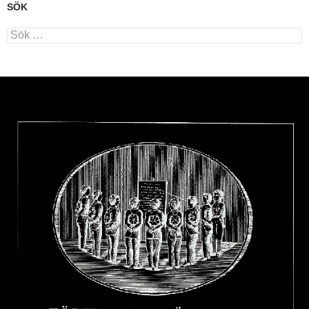
SÖK
Sök
efter: