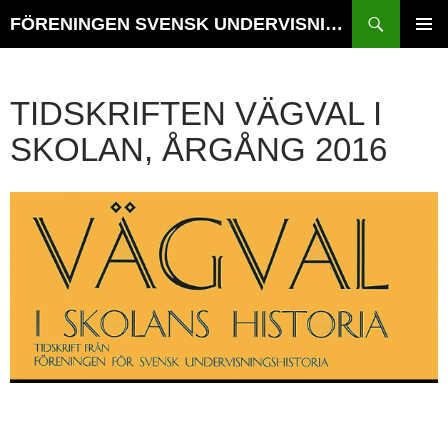
Hoppa
Sök
FÖRENINGEN SVENSK UNDERVISNINGSHISTORIA // TIDSKRIFTEN VÄGVAL i SKOLANS HISTORIA
till
PRIMÄR
innehåll
MENY
TIDSKRIFTEN VÄGVAL I
SKOLAN, ÅRGÅNG 2016