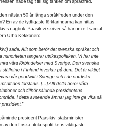
Pressen hade tagit till sig tanken om språkfred.
den nästan 50 år långa språkfreden under den
? En av de tydligaste förklaringarna kan hittas i
kivis dagbok. Paasikivi skriver så här om ett samtal
tern Urho Kekkonen:
kivi) sade: Allt som berör det svenska språket och
 minoriteten tangerar utrikespolitiken. Vi har inte
sämra våra förbindelser med Sverige. Den svenska
 ställning i Finland inverkar på dem. Det är viktigt
bevara vår goodwill i Sverige och i de nordiska
t att den förstärks. […] Allt detta berör våra
elationer och tillhör sålunda presidentens
råde. I detta avseende ämnar jag inte ge vika så
 president.”
åminde president Paasikivi statsminister
av den finska utrikespolitikens viktigaste