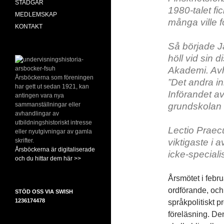
STADGAR
1980-talet f
MEDLEMSKAP
många ville f
KONTAKT
Så började J
höll vid sin 
Akademi. Avha
Årsböckerna som föreningen
”Det andra i
har gett ut sedan 1921, kan
Införandet a
antingen vara nya
sammanställningar eller
grundskolan
avhandlingar av
utbildningshistoriskt intresse
Lectio Praecu
eller nyutgivningar av gamla
skrifter.
viktigaste i 
Årsböckerna är digitaliserade
icke-specialis
och du hittar dem här >>
Årsmötet i febru
ordförande, och
STÖD OSS VIA SWISH
1236174478
språkpolitiskt p
föreläsning. Den