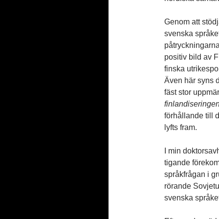
Genom att stödj
svenska språket
påtryckningarna
positiv bild av 
finska utrikespo
Även här syns d
fäst stor uppm
finlandiseringe
förhållande till
lyfts fram.
I min doktorsav
tigande föreko
språkfrågan i g
rörande Sovjet
svenska språket 