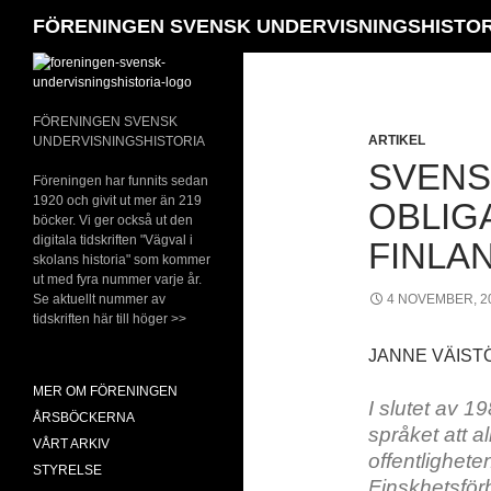
Sök
FÖRENINGEN SVENSK UNDERVISNINGSHISTORIA
Hoppa
till
innehåll
FÖRENINGEN SVENSK
ARTIKEL
UNDERVISNINGSHISTORIA
SVENS
Föreningen har funnits sedan
1920 och givit ut mer än 219
OBLIG
böcker. Vi ger också ut den
digitala tidskriften "Vägval i
FINLA
skolans historia" som kommer
ut med fyra nummer varje år.
Se aktuellt nummer av
4 NOVEMBER, 2
tidskriften här till höger >>
JANNE VÄIST
MER OM FÖRENINGEN
I slutet av 1
ÅRSBÖCKERNA
språket att al
VÅRT ARKIV
offentlighete
STYRELSE
Finskhetsförb