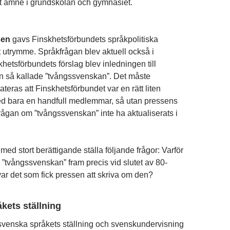
art ämne i grundskolan och gymnasiet.
sen
gavs Finskhetsförbundets språkpolitiska
t utrymme. Språkfrågan blev aktuell också i
hetsförbundets förslag blev inledningen till
n så kallade ”tvångssvenskan”. Det måste
ateras att Finskhetsförbundet var en rätt liten
ed bara en handfull medlemmar, så utan pressens
 frågan om ”tvångssvenskan” inte ha aktualiserats i
ed stort berättigande ställa följande frågor: Varför
 ”tvångssvenskan” fram precis vid slutet av 80-
var det som fick pressen att skriva om den?
kets ställning
venska språkets ställning och svenskundervisning