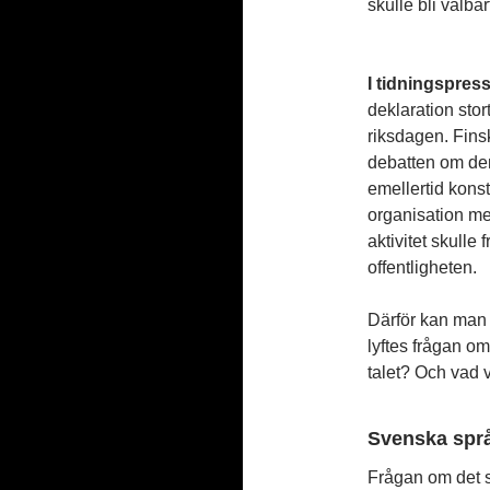
skulle bli valb
I tidningspres
deklaration stor
riksdagen. Finsk
debatten om de
emellertid konst
organisation m
aktivitet skulle
offentligheten.
Därför kan man m
lyftes frågan om
talet? Och vad 
Svenska språ
Frågan om det s