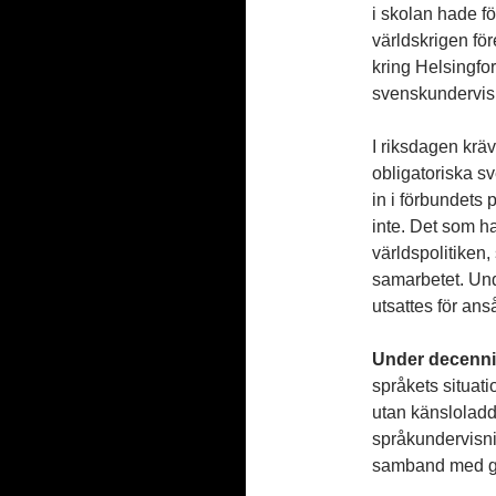
i skolan hade fö
världskrigen fö
kring Helsingfor
svenskundervisn
I riksdagen kräv
obligatoriska s
in i förbundets
inte. Det som h
världspolitiken,
samarbetet. Un
utsattes för anså
Under decenni
språkets situat
utan känslolad
språkundervisnin
samband med gr