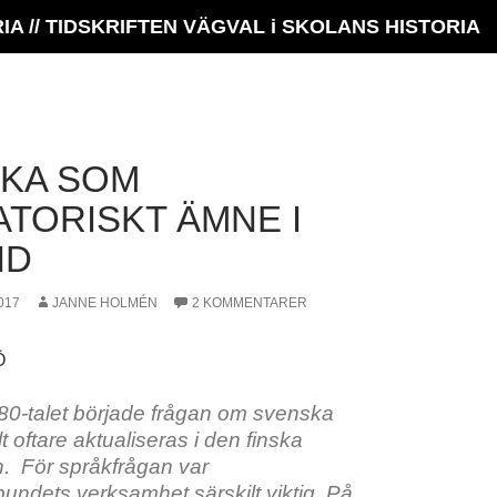
 // TIDSKRIFTEN VÄGVAL i SKOLANS HISTORIA
KA SOM
ATORISKT ÄMNE I
ND
017
JANNE HOLMÉN
2 KOMMENTARER
Ö
980-talet började frågan om svenska
lt oftare aktualiseras i den finska
n. För språkfrågan var
undets verksamhet särskilt viktig. På