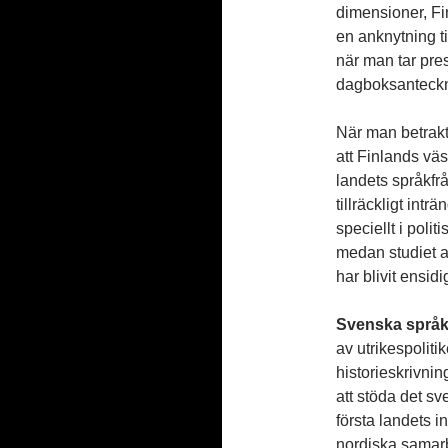
dimensioner, Fi
en anknytning ti
när man tar pre
dagboksanteckn
När man betrakt
att Finlands väs
landets språkfr
tillräckligt int
speciellt i polit
medan studiet av
har blivit ensidi
Svenska språk
av utrikespoliti
historieskrivnin
att stöda det sv
första landets i
nordiska samarb