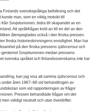
a Finlands svenskspråkiga befolkning och det
 kunde man, som en viktig motvikt till
 från Sovjetunionen, bidra till skapandet av en
Finland. Att språkfrågan knöt an till en del av den
litiken återspeglades också i den finska pressen.
en finska historieskrivningens ensidighet. Man har
ärksamhet på den finska pressens
självcensur
och
n
gentemot Sovjetunionen medan pressens
 det svenska språket och finlandssvenskarna inte har
handling, kan jag visa att samma självcensur och
m under åren 1967–68 vid behandlingen av
rundskolan som vid rapporteringen av frågor
unionen. Pressen behandlade frågan om det
men väldigt neutralt och utan överdrifter.