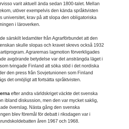
rvisso varit aktuell ända sedan 1800-talet. Mellan
rekom, utöver exempelvis den kända språktvisten
s universitet, krav på att slopa den obligatoriska
ingen i läroverken.
de särskilt ledamöter från Agrarförbundet att den
venskan skulle slopas och kravet skrevs också 1932
 partiprogram. Agrarernas lagmotion förverkligades
ade avgörande betydelse var det ansträngda läget i
 som tvingade Finland att söka stöd i det nordiska
der den press från Sovjetunionen som Finland
gs det omöjligt att fortsätta språktvisten.
erna
efter andra världskriget väckte det svenska
ion ibland diskussion, men den var mycket saklig,
dade överslag. Nästa gång den svenska
gen blev föremål för debatt i riksdagen var i
undskoldebatten åren 1967 och 1968.