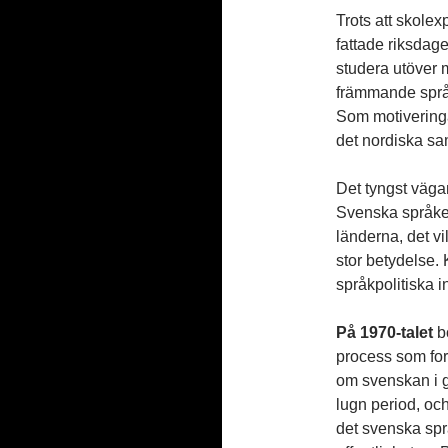
Trots att skolex
fattade riksdag
studera utöver 
främmande språ
Som motiveringa
det nordiska sa
Det tyngst väga
Svenska språket
länderna, det vil
stor betydelse. 
språkpolitiska i
På 1970-talet
b
process som fort
om svenskan i g
lugn period, oc
det svenska språ