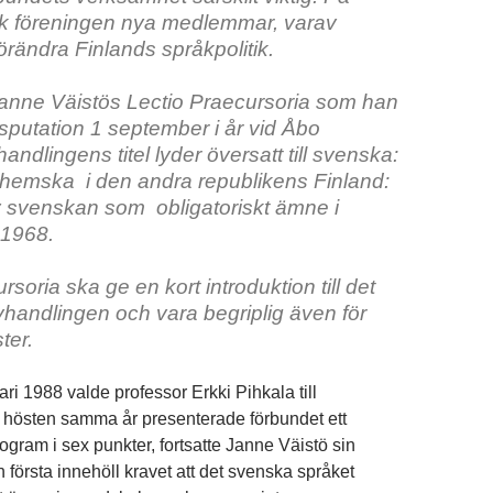
ick föreningen nya medlemmar, varav
örändra Finlands språkpolitik.
anne Väistös Lectio Praecursoria som han
disputation 1 september i år vid Åbo
ndlingens titel lyder översatt till svenska:
nhemska i den andra republikens Finland:
v svenskan som obligatoriskt ämne i
 1968.
rsoria ska ge en kort introduktion till det
avhandlingen och vara begriplig även för
ter.
ari 1988 valde professor Erkki Pihkala till
 hösten samma år presenterade förbundet ett
rogram i sex punkter, fortsatte Janne Väistö sin
 första innehöll kravet att det svenska språket