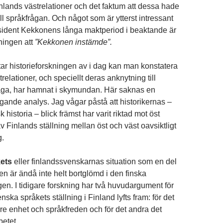
nlands västrelationer och det faktum att dessa hade
ll språkfrågan. Och något som är ytterst intressant
sident Kekkonens långa maktperiod i beaktande är
ingen att
”Kekkonen instämde”.
ar historieforskningen av i dag kan man konstatera
trelationer, och speciellt deras anknytning till
åga, har hamnat i skymundan. Här saknas en
rängande analys. Jag vågar påstå att historikernas –
isk historia – blick främst har varit riktad mot öst
 Finlands ställning mellan öst och väst oavsiktligt
g.
ets
eller finlandssvenskarnas situation som en del
ken är ändå inte helt bortglömd i den finska
gen. I tidigare forskning har två huvudargument för
enska språkets ställning i Finland lyfts fram: för det
nre enhet och språkfreden och för det andra det
etet.