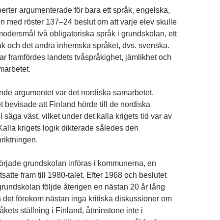
perter argumenterade för bara ett språk, engelska,
en med röster 137–24 beslut om att varje elev skulle
modersmål två obligatoriska språk i grundskolan, ett
k och det andra inhemska språket, dvs. svenska.
r framfördes landets tvåspråkighet, jämlikhet och
marbetet.
nde argumentet var det nordiska samarbetet.
 bevisade att Finland hörde till de nordiska
l säga väst, vilket under det kalla krigets tid var av
Kalla krigets logik dikterade således den
nriktningen.
örjade grundskolan införas i kommunerna, en
satte fram till 1980-talet. Efter 1968 och beslutet
rundskolan följde återigen en nästan 20 år lång
h det förekom nästan inga kritiska diskussioner om
kets ställning i Finland, åtminstone inte i