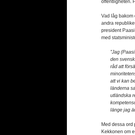
offentligheten. 
Vad låg bakom 
andra republiken
president Paasi
med statsminis
”Jag (Paasi
den svenska
råd att för
minoritetens
att vi kan 
länderna sam
utländska r
kompetensom
länge jag är
Med dessa ord p
Kekkonen om en 