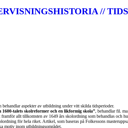
VISNINGSHISTORIA // TIDS
behandlar aspekter av utbildning under vitt skilda tidsperioder.
1600-talets skolreformer och en likformig skola”
, behandlar fil. ma
 framför allt tillkomsten av 1649 års skolordning som behandlas och hur
rdning för hela riket. Artikel, som baseras på Folkessons masteruppsats
a motiv inom utbildningsområdet.