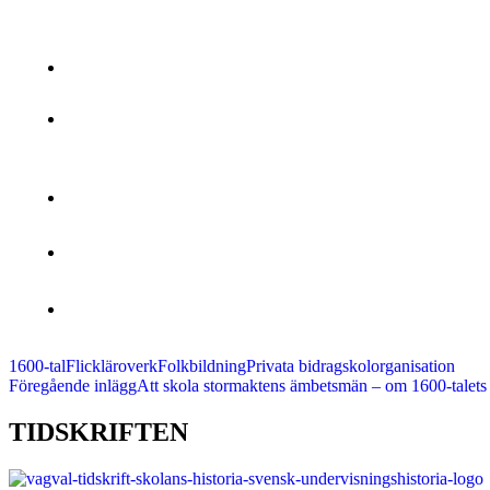
1600-tal
Flickläroverk
Folkbildning
Privata bidrag
skolorganisation
Inläggsnavigering
Föregående inlägg
Att skola stormaktens ämbetsmän – om 1600-talets 
TIDSKRIFTEN