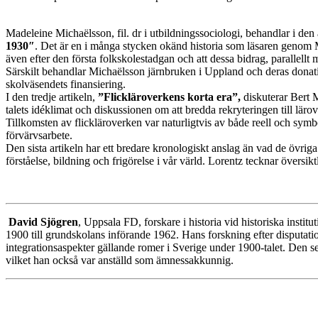
Madeleine Michaëlsson, fil. dr i utbildningssociologi, behandlar i den
1930″
. Det är en i många stycken okänd historia som läsaren genom Mi
även efter den första folkskolestadgan och att dessa bidrag, parallellt 
Särskilt behandlar Michaëlsson järnbruken i Uppland och deras donatione
skolväsendets finansiering.
I den tredje artikeln,
”Flickläroverkens korta era”,
diskuterar Bert Må
talets idéklimat och diskussionen om att bredda rekryteringen till lär
Tillkomsten av flickläroverken var naturligtvis av både reell och symbo
förvärvsarbete.
Den sista artikeln har ett bredare kronologiskt anslag än vad de övrig
förståelse, bildning och frigörelse i vår värld. Lorentz tecknar övers
David Sjögren
, Uppsala FD, forskare i historia vid historiska insti
1900 till grundskolans införande 1962. Hans forskning efter disputatio
integrationsaspekter gällande romer i Sverige under 1900-talet. Den 
vilket han också var anställd som ämnessakkunnig.