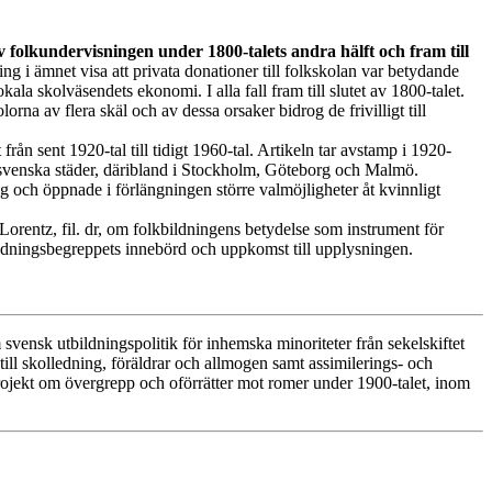
av folkundervisningen under 1800-talets andra hälft och fram till
g i ämnet visa att privata donationer till folkskolan var betydande
kala skolväsendets ekonomi. I alla fall fram till slutet av 1800-talet.
rna av flera skäl och av dessa orsaker bidrog de frivilligt till
 från sent 1920-tal till tidigt 1960-tal. Artikeln tar avstamp i 1920-
ll svenska städer, däribland i Stockholm, Göteborg och Malmö.
ing och öppnade i förlängningen större valmöjligheter åt kvinnligt
orentz, fil. dr, om folkbildningens betydelse som instrument för
 bildningsbegreppets innebörd och uppkomst till upplysningen.
svensk utbildningspolitik för inhemska minoriteter från sekelskiftet
till skolledning, föräldrar och allmogen samt assimilerings- och
rojekt om övergrepp och oförrätter mot romer under 1900-talet, inom