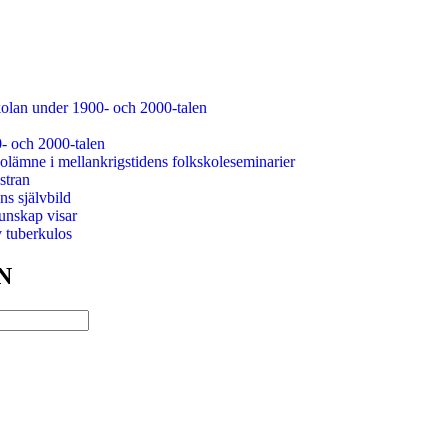
kolan under 1900- och 2000-talen
0- och 2000-talen
olämne i mellankrigstidens folkskoleseminarier
stran
s självbild
unskap visar
v tuberkulos
N