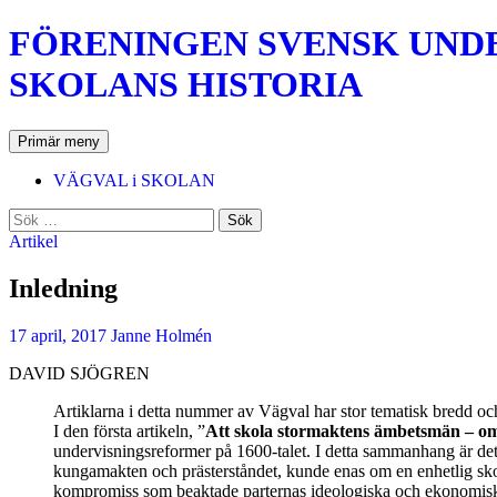
Hoppa
FÖRENINGEN SVENSK UNDER
till
innehåll
SKOLANS HISTORIA
Sök
Primär meny
VÄGVAL i SKOLAN
Sök
efter:
Artikel
Inledning
17 april, 2017
Janne Holmén
DAVID SJÖGREN
Artiklarna i detta nummer av Vägval har stor tematisk bredd och 
I den första artikeln, ”
Att skola stormaktens ämbetsmän – om 
undervisningsreformer på 1600-talet. I detta sammanhang är det
kungamakten och prästerståndet, kunde enas om en enhetlig skolo
kompromiss som beaktade parternas ideologiska och ekonomisk