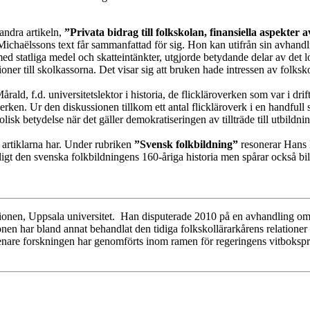
 andra artikeln,
”Privata bidrag till folkskolan, finansiella aspekter 
chaëlssons text får sammanfattad för sig. Hon kan utifrån sin avhandlin
med statliga medel och skatteintänkter, utgjorde betydande delar av det lo
r till skolkassorna. Det visar sig att bruken hade intressen av folkskolo
rald, f.d. universitetslektor i historia, de flickläroverken som var i drift
overken. Ur den diskussionen tillkom ett antal flickläroverk i en handfu
lisk betydelse när det gäller demokratiseringen av tillträde till utbildn
a artiklarna har. Under rubriken
”Svensk folkbildning”
resonerar Hans L
iktligt den svenska folkbildningens 160-åriga historia men spårar också
tutionen, Uppsala universitet. Han disputerade 2010 på en avhandling om 
nen har bland annat behandlat den tidiga folkskollärarkårens relationer 
senare forskningen har genomförts inom ramen för regeringens vitboksp