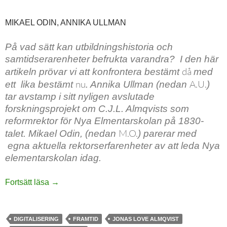
MIKAEL ODIN, ANNIKA ULLMAN
På vad sätt kan utbildningshistoria och
samtidserarenheter befrukta varandra? I den här
då
artikeln prövar vi att konfrontera bestämt
med
nu
A.U.
ett lika bestämt
. Annika Ullman (nedan
)
tar avstamp i sitt nyligen avslutade
forskningsprojekt om C.J.L. Almqvists som
reformrektor för Nya Elmentarskolan på 1830-
M.O.
talet. Mikael Odin, (nedan
) parerar med
egna aktuella rektorserfarenheter av att leda Nya
elementarskolan idag.
Att vara rektor i förändringstider Om C.J.L Almq
Fortsätt läsa
→
DIGITALISERING
FRAMTID
JONAS LOVE ALMQVIST