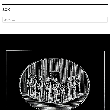
SÖK
Sök
efter: