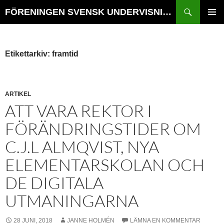
Hoppa
Sök
FÖRENINGEN SVENSK UNDERVISNINGSHISTORIA // TIDSKRIFTEN VÄGVAL i SKOLANS HISTORIA
till
PRIMÄR
innehåll
MENY
Etikettarkiv: framtid
ARTIKEL
ATT VARA REKTOR I
FÖRÄNDRINGSTIDER OM
C.J.L ALMQVIST, NYA
ELEMENTARSKOLAN OCH
DE DIGITALA
UTMANINGARNA
28 JUNI, 2018
JANNE HOLMÉN
LÄMNA EN KOMMENTAR