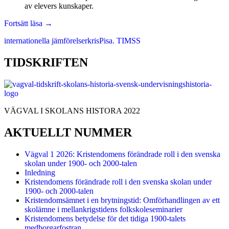
av elevers kunskaper.
Skolkris
Fortsätt läsa
→
och
internationella jämförelser
kris
Pisa. TIMSS
internationella
jämförande
kunskapsmätningar
TIDSKRIFTEN
–
siffran
och
jämförelsens
hegemoni
VÄGVAL I SKOLANS HISTORA 2022
AKTUELLT NUMMER
Vägval 1 2026: Kristendomens förändrade roll i den svenska
skolan under 1900- och 2000-talen
Inledning
Kristendomens förändrade roll i den svenska skolan under
1900- och 2000-talen
Kristendomsämnet i en brytningstid: Omförhandlingen av ett
skolämne i mellankrigstidens folkskoleseminarier
Kristendomens betydelse för det tidiga 1900-talets
medborgarfostran