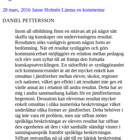
28 mars, 2016
Janne Holmén
Lämna en kommentar
DANIEL PETTERSSON
Inom all utbildning finns en strävan att på något sätt
skaffa sig kunskaper om undervisningens resultat.
Resultaten söks vanligtvis genom någon form av
bedömning. När ett resultat synliggörs och görs
kommunicerbart möjliggörs en relation mellan pedagog
och elev som syftar till att främja den fortsatta
kunskapsutvecklingen. En sidoeffekt av synliggörandet
och kommunicerandet är att det mycket enkelt kan
omsättas i jämförelser mellan elever, skolor, regioner
och nationer, vilket ges effekt i att resultatet inte ges ett
värde annat än i relation till andra resultat. Detta har av
mig i andra sammanhang kallats för en jämförelsernas
hegemoni. Dessutom kan elevernas resultat mycket
enkelt omsättas i olika numeriska beskrivningar vilket
underlättar olika former av jämförelser. Detta behöver i
sig inte vara ett problem, men när siffran möter
språkliga beskrivningar av elevers resultat har siffran
den egenheten att den i vårt samhälle ständigt vinner i
sanningsanspråk framför språkliga beskrivningar.
Siffran omvandlas på så sätt till en faktisk beskrivning