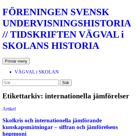
Hoppa
FÖRENINGEN SVENSK
till
innehåll
UNDERVISNINGSHISTORIA
// TIDSKRIFTEN VÄGVAL i
SKOLANS HISTORIA
Sök
Primär meny
VÄGVAL i SKOLAN
Sök
efter:
Etikettarkiv: internationella jämförelser
Artikel
Skolkris och internationella jämförande
kunskapsmätningar – siffran och jämförelsens
hegemoni