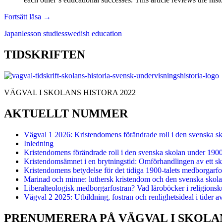
What
Fortsätt läsa
→
Japan
Japan
lesson studies
swedish education
Learnt
from
Swedish
TIDSKRIFTEN
Education:
From
Thunberg
to
VÄGVAL I SKOLANS HISTORA 2022
Thunberg
AKTUELLT NUMMER
Vägval 1 2026: Kristendomens förändrade roll i den svenska s
Inledning
Kristendomens förändrade roll i den svenska skolan under 190
Kristendomsämnet i en brytningstid: Omförhandlingen av ett sk
Kristendomens betydelse för det tidiga 1900-talets medborgarfo
Marinad och minne: luthersk kristendom och den svenska skolan
Liberalteologisk medborgarfostran? Vad läroböcker i religionsk
Vägval 2 2025: Utbildning, fostran och renlighetsideal i tider a
PRENUMERERA PÅ VÄGVAL I SKOLA