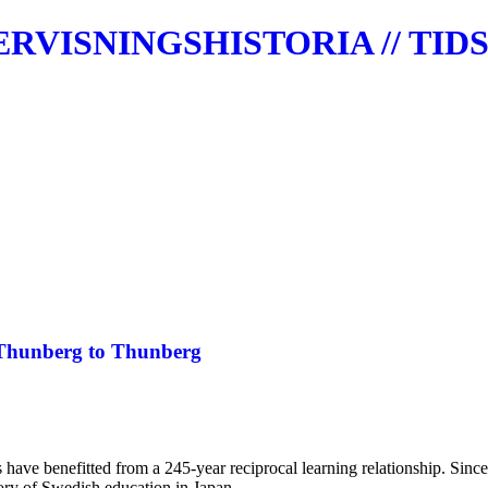
VISNINGSHISTORIA // TIDS
Thunberg to Thunberg
ave benefitted from a 245-year reciprocal learning relationship. Since 
tory of Swedish education in Japan.