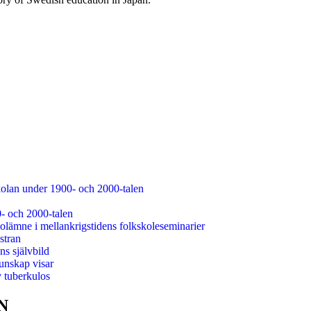
kolan under 1900- och 2000-talen
0- och 2000-talen
olämne i mellankrigstidens folkskoleseminarier
stran
s självbild
unskap visar
v tuberkulos
N