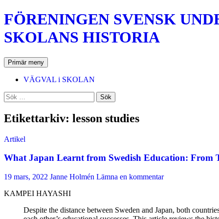
Hoppa
FÖRENINGEN SVENSK UNDER
till
innehåll
SKOLANS HISTORIA
Sök
Primär meny
VÄGVAL i SKOLAN
Sök
efter:
Etikettarkiv: lesson studies
Artikel
What Japan Learnt from Swedish Education: From 
19 mars, 2022
Janne Holmén
Lämna en kommentar
KAMPEI HAYASHI
Despite the distance between Sweden and Japan, both countries h
each other’s educational successes. This article reviews the his