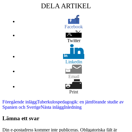
DELA ARTIKEL
Facebook
Twitter
Linkedin
Email
Print
Inläggsnavigering
Föregående inlägg
Tuberkulospedagogik: en jämförande studie av
Spanien och Sverige
Nästa inlägg
Inledning
Lämna ett svar
Din e-postadress kommer inte publiceras.
Obligatoriska fält är