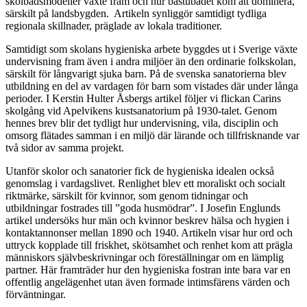
skolbadsmodeller växte fram och hur bastubadet kom att dominera,
särskilt på landsbygden. Artikeln synliggör samtidigt tydliga
regionala skillnader, präglade av lokala traditioner.
Samtidigt som skolans hygieniska arbete byggdes ut i Sverige växte
undervisning fram även i andra miljöer än den ordinarie folkskolan,
särskilt för långvarigt sjuka barn. På de svenska sanatorierna blev
utbildning en del av vardagen för barn som vistades där under långa
perioder. I Kerstin Hulter Åsbergs artikel följer vi flickan Carins
skolgång vid Apelvikens kustsanatorium på 1930-talet. Genom
hennes brev blir det tydligt hur undervisning, vila, disciplin och
omsorg flätades samman i en miljö där lärande och tillfrisknande var
två sidor av samma projekt.
Utanför skolor och sanatorier fick de hygieniska idealen också
genomslag i vardagslivet. Renlighet blev ett moraliskt och socialt
riktmärke, särskilt för kvinnor, som genom tidningar och
utbildningar fostrades till ”goda husmödrar”. I Josefin Englunds
artikel undersöks hur män och kvinnor beskrev hälsa och hygien i
kontaktannonser mellan 1890 och 1940. Artikeln visar hur ord och
uttryck kopplade till friskhet, skötsamhet och renhet kom att prägla
människors självbeskrivningar och föreställningar om en lämplig
partner. Här framträder hur den hygieniska fostran inte bara var en
offentlig angelägenhet utan även formade intimsfärens värden och
förväntningar.