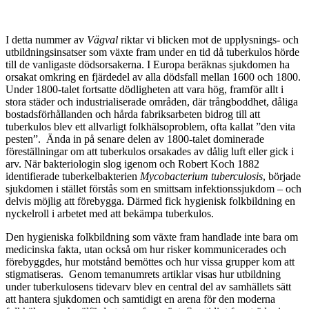
I detta nummer av
Vägval
riktar vi blicken mot de upplysnings- och
utbildningsinsatser som växte fram under en tid då tuberkulos hörde
till de vanligaste dödsorsakerna. I Europa beräknas sjukdomen ha
orsakat omkring en fjärdedel av alla dödsfall mellan 1600 och 1800.
Under 1800-talet fortsatte dödligheten att vara hög, framför allt i
stora städer och industrialiserade områden, där trångboddhet, dåliga
bostadsförhållanden och hårda fabriksarbeten bidrog till att
tuberkulos blev ett allvarligt folkhälsoproblem, ofta kallat ”den vita
pesten”. Ända in på senare delen av 1800-talet dominerade
föreställningar om att tuberkulos orsakades av dålig luft eller gick i
arv. När bakteriologin slog igenom och Robert Koch 1882
identifierade tuberkelbakterien
Mycobacterium tuberculosis
, började
sjukdomen i stället förstås som en smittsam infektionssjukdom – och
delvis möjlig att förebygga. Därmed fick hygienisk folkbildning en
nyckelroll i arbetet med att bekämpa tuberkulos.
Den hygieniska folkbildning som växte fram handlade inte bara om
medicinska fakta, utan också om hur risker kommunicerades och
förebyggdes, hur motstånd bemöttes och hur vissa grupper kom att
stigmatiseras. Genom temanumrets artiklar visas hur utbildning
under tuberkulosens tidevarv blev en central del av samhällets sätt
att hantera sjukdomen och samtidigt en arena för den moderna