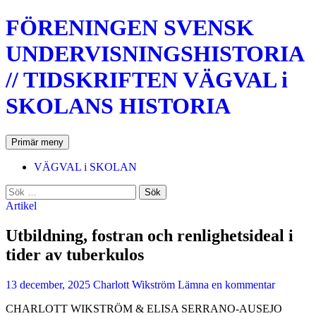
Hoppa
FÖRENINGEN SVENSK
till
innehåll
UNDERVISNINGSHISTORIA
// TIDSKRIFTEN VÄGVAL i
SKOLANS HISTORIA
Sök
Primär meny
VÄGVAL i SKOLAN
Sök
efter:
Artikel
Utbildning, fostran och renlighetsideal i
tider av tuberkulos
13 december, 2025
Charlott Wikström
Lämna en kommentar
CHARLOTT WIKSTRÖM & ELISA SERRANO-AUSEJO