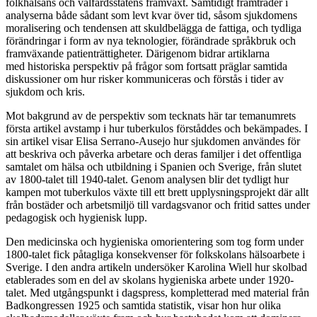
folkhälsans och välfärdsstatens framväxt. Samtidigt framträder i
analyserna både sådant som levt kvar över tid, såsom sjukdomens
moralisering och tendensen att skuldbelägga de fattiga, och tydliga
förändringar i form av nya teknologier, förändrade språkbruk och
framväxande patienträttigheter. Därigenom bidrar artiklarna
med historiska perspektiv på frågor som fortsatt präglar samtida
diskussioner om hur risker kommuniceras och förstås i tider av
sjukdom och kris.
Mot bakgrund av de perspektiv som tecknats här tar temanumrets
första artikel avstamp i hur tuberkulos förståddes och bekämpades. I
sin artikel visar Elisa Serrano-Ausejo hur sjukdomen användes för
att beskriva och påverka arbetare och deras familjer i det offentliga
samtalet om hälsa och utbildning i Spanien och Sverige, från slutet
av 1800-talet till 1940-talet. Genom analysen blir det tydligt hur
kampen mot tuberkulos växte till ett brett upplysningsprojekt där allt
från bostäder och arbetsmiljö till vardagsvanor och fritid sattes under
pedagogisk och hygienisk lupp.
Den medicinska och hygieniska omorientering som tog form under
1800-talet fick påtagliga konsekvenser för folkskolans hälsoarbete i
Sverige. I den andra artikeln undersöker Karolina Wiell hur skolbad
etablerades som en del av skolans hygieniska arbete under 1920-
talet. Med utgångspunkt i dagspress, kompletterad med material från
Badkongressen 1925 och samtida statistik, visar hon hur olika