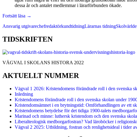
dessa år och antalet medlemmar i lärarförbunden ökade.
Striden
Fortsätt läsa
→
om
Ansvarig utgivare
chefredaktör
kundtidning
Lärarnas tidning
Skolvärld
en
fri
och
TIDSKRIFTEN
obunden
fackförbundstidning
VÄGVAL I SKOLANS HISTORA 2022
AKTUELLT NUMMER
Vägval 1 2026: Kristendomens förändrade roll i den svenska s
Inledning
Kristendomens förändrade roll i den svenska skolan under 190
Kristendomsämnet i en brytningstid: Omförhandlingen av ett sk
Kristendomens betydelse för det tidiga 1900-talets medborgarfo
Marinad och minne: luthersk kristendom och den svenska skolan
Liberalteologisk medborgarfostran? Vad läroböcker i religionsk
Vägval 2 2025: Utbildning, fostran och renlighetsideal i tider a