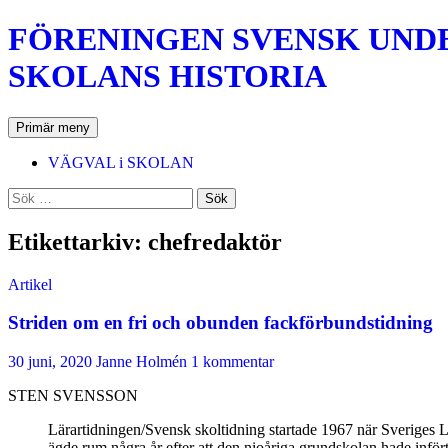
Hoppa
FÖRENINGEN SVENSK UNDER
till
innehåll
SKOLANS HISTORIA
Sök
Primär meny
VÄGVAL i SKOLAN
Sök
efter:
Etikettarkiv: chefredaktör
Artikel
Striden om en fri och obunden fackförbundstidning
30 juni, 2020
Janne Holmén
1 kommentar
STEN SVENSSON
Lärartidningen/Svensk skoltidning startade 1967 när Sveriges
ägde rum några år efter att den nioåriga grundskolan hade infört