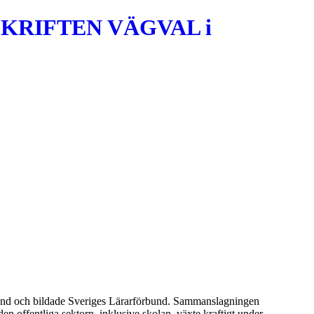
KRIFTEN VÄGVAL i
bund och bildade Sveriges Lärarförbund. Sammanslagningen
en offentliga sektorn, inklusive skolan, växte kraftigt under