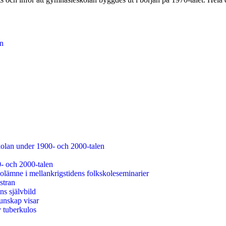
en
kolan under 1900- och 2000-talen
0- och 2000-talen
olämne i mellankrigstidens folkskoleseminarier
stran
s självbild
unskap visar
v tuberkulos