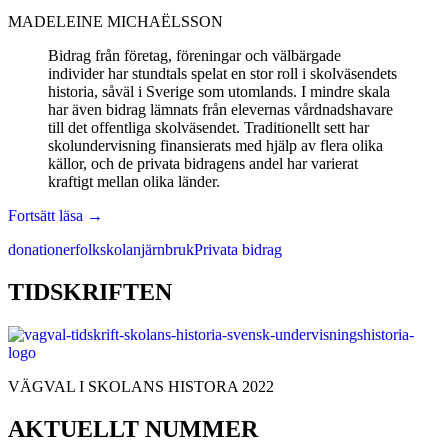
MADELEINE MICHAËLSSON
Bidrag från företag, föreningar och välbärgade
individer har stundtals spelat en stor roll i skolväsendets
historia, såväl i Sverige som utomlands. I mindre skala
har även bidrag lämnats från elevernas vårdnadshavare
till det offentliga skolväsendet. Traditionellt sett har
skolundervisning finansierats med hjälp av flera olika
källor, och de privata bidragens andel har varierat
kraftigt mellan olika länder.
Privata
Fortsätt läsa
→
bidrag
donationer
folkskolan
järnbruk
Privata bidrag
till
folkskolan
TIDSKRIFTEN
VÄGVAL I SKOLANS HISTORA 2022
AKTUELLT NUMMER