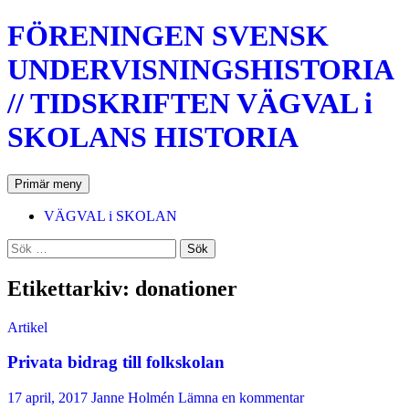
Hoppa
FÖRENINGEN SVENSK
till
innehåll
UNDERVISNINGSHISTORIA
// TIDSKRIFTEN VÄGVAL i
SKOLANS HISTORIA
Sök
Primär meny
VÄGVAL i SKOLAN
Sök
efter:
Etikettarkiv: donationer
Artikel
Privata bidrag till folkskolan
17 april, 2017
Janne Holmén
Lämna en kommentar