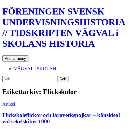
Hoppa
FÖRENINGEN SVENSK
till
innehåll
UNDERVISNINGSHISTORIA
// TIDSKRIFTEN VÄGVAL i
SKOLANS HISTORIA
Sök
Primär meny
VÄGVAL i SKOLAN
Sök
efter:
Etikettarkiv: Flickskolor
Artikel
Flickskoleflickor och läroverkspojkar – könsideal
vid sekelskiftet 1900