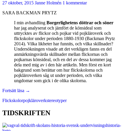
27 oktober, 2015
Janne Holmén
1 kommentar
SARA BACKMAN PRYTZ
I min avhandling
Borgerlighetens döttrar och söner
har jag analyserat och jämfört de könsideal som
uttrycktes av flickor och pojkar vid pojkläroverk och
flickskolor under perioden 1880-1930 (Backman Prytz
2014). Vilka likheter har funnits, och vilka skillnader?
Undersökningen visade att det verkligen fanns en del
anmärkningsvärda skillnader mellan flickornas och
pojkarnas könsideal, och en del av dessa kommer jag
dela med mig av i den här artikeln. Men först en kort
bakgrund som berättar om hur flickskolorna och
pojkläroverken såg ut under perioden, och vilka
ungdomar som gick i de olika skolorna.
Flickskoleflickor
Fortsätt läsa
→
och
Flickskolor
pojkläroverk
stereotyper
läroverkspojkar
–
könsideal
TIDSKRIFTEN
vid
sekelskiftet
1900