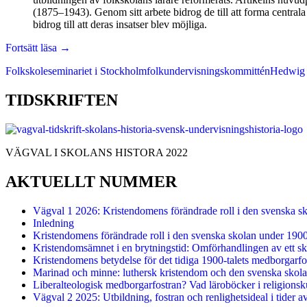
(1875–1943). Genom sitt arbete bidrog de till att forma centrala
bidrog till att deras insatser blev möjliga.
Lärarutbildare
Fortsätt läsa
→
och
Folkskoleseminariet i Stockholm
folkundervisningskommittén
Hedwig 
skolreformatörer
–
Hedwig
TIDSKRIFTEN
Sidner
och
Anna
Sörensen
VÄGVAL I SKOLANS HISTORA 2022
AKTUELLT NUMMER
Vägval 1 2026: Kristendomens förändrade roll i den svenska s
Inledning
Kristendomens förändrade roll i den svenska skolan under 190
Kristendomsämnet i en brytningstid: Omförhandlingen av ett sk
Kristendomens betydelse för det tidiga 1900-talets medborgarfo
Marinad och minne: luthersk kristendom och den svenska skolan
Liberalteologisk medborgarfostran? Vad läroböcker i religionsk
Vägval 2 2025: Utbildning, fostran och renlighetsideal i tider a