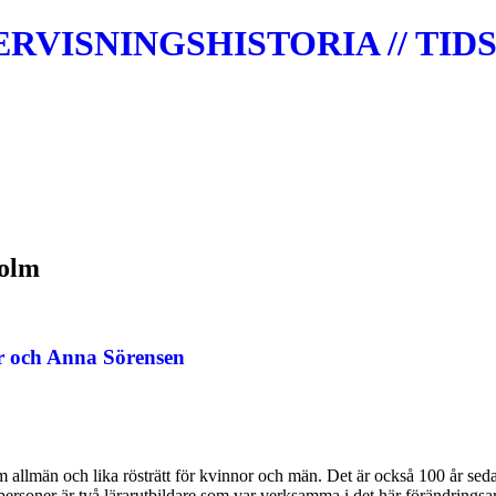
VISNINGSHISTORIA // TIDS
holm
r och Anna Sörensen
om allmän och lika rösträtt för kvinnor och män. Det är också 100 år se
udpersoner är två lärarutbildare som var verksamma i det här förändri