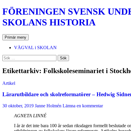
Hoppa
FÖRENINGEN SVENSK UNDER
till
innehåll
SKOLANS HISTORIA
Sök
Primär meny
VÄGVAL i SKOLAN
Sök
efter:
Etikettarkiv: Folkskoleseminariet i Stock
Artikel
Lärarutbildare och skolreformatörer – Hedwig Sidne
30 oktober, 2019
Janne Holmén
Lämna en kommentar
AGNETA LINNÉ
I år är det inte bara 100 år sedan riksdagen formellt beslutade 
utbildningen av folkskolans lärare reformerats. Artikelns huv