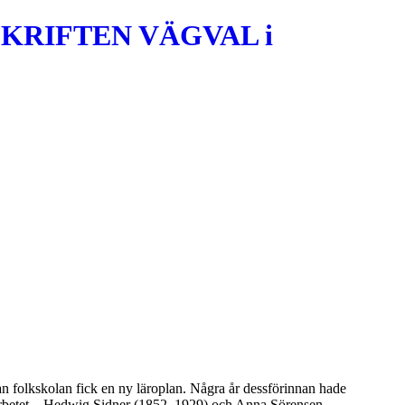
KRIFTEN VÄGVAL i
dan folkskolan fick en ny läroplan. Några år dessförinnan hade
ngsarbetet – Hedwig Sidner (1852–1929) och Anna Sörensen