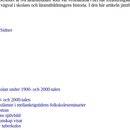
 vägval i skolans och lärarutbildningens historia. I den här artikeln jä
Sidner
kolan under 1900- och 2000-talen
0- och 2000-talen
olämne i mellankrigstidens folkskoleseminarier
stran
s självbild
unskap visar
v tuberkulos