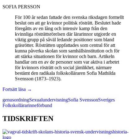
SOFIA PERSSON
För 100 år sedan fattade den svenska riksdagen formellt
beslut om att ge kvinnor politisk rösträtt. Beslutet hade
föregåtts av en lång och intensiv kamp från den
kvinnliga rösträttsrörelsen där lärarinnor utgjorde en
viktig grupp på såväl ledande positioner som bland
gräsrötter. Rösträtten uppfattades som central för att
kunna påverka skolan som samhällsinstitution och för
att stärka situationen för kvinnor och barn. Artikeln
handlar om en av de personer som var aktiva i arbetet
för kvinnors rösträtt och social jämlikhet, närmare
bestämt den radikala folkskolläraren Sofia Mathilda
Svensson (1873–1923).
Röda
Fortsätt läsa
→
Sofia
genusordning
Sexualundervisning
Sofia Svensson
Sveriges
–
Folkskollärarinneförbund
Göteborgs
radikala
folkskollärare
TIDSKRIFTEN