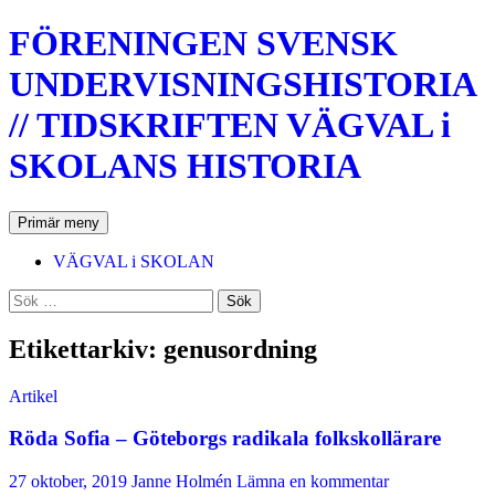
Hoppa
FÖRENINGEN SVENSK
till
innehåll
UNDERVISNINGSHISTORIA
// TIDSKRIFTEN VÄGVAL i
SKOLANS HISTORIA
Sök
Primär meny
VÄGVAL i SKOLAN
Sök
efter:
Etikettarkiv: genusordning
Artikel
Röda Sofia – Göteborgs radikala folkskollärare
27 oktober, 2019
Janne Holmén
Lämna en kommentar