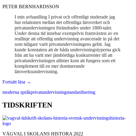
PETER BERNHARDSSON
I min avhandling I privat och offentligt studerade jag
hur relationen mellan det offentliga läroverket och
privatundervisningen förändrades under 1800-talet.
Under denna tid innebar exempelvis framväxten av en
reallinje att offentlig undervisning avancerade in på det
som tidigare varit privatundervisningens gebit. Jag
kunde konstatera att de båda undervisningstyperna gick
från att ha varit mer jämbördiga konkurrenter till att
privatundervisningen alltmer kom att fungera som ett
komplement till en mer dominerande
läroverksundervisning.
Standardiseringen
Fortsätt läsa
→
av
moderna språk
privatundervisning
standardisering
1800-
talets
läroverk
TIDSKRIFTEN
VÄGVAL I SKOLANS HISTORA 2022