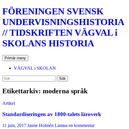
Hoppa
FÖRENINGEN SVENSK
till
innehåll
UNDERVISNINGSHISTORIA
// TIDSKRIFTEN VÄGVAL i
SKOLANS HISTORIA
Sök
Primär meny
VÄGVAL i SKOLAN
Sök
efter:
Etikettarkiv: moderna språk
Artikel
Standardiseringen av 1800-talets läroverk
11 juni, 2017
Janne Holmén
Lämna en kommentar