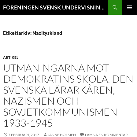
Hoppa
Sök
FÖRENINGEN SVENSK UNDERVISNINGSHISTORIA // TIDSKRIFTEN VÄGVAL i SKOLANS HISTORIA
till
PRIMÄR
innehåll
MENY
Etikettarkiv: Nazityskland
ARTIKEL
UTMANINGARNA MOT
DEMOKRATINS SKOLA. DEN
SVENSKA LÄRARKÅREN,
NAZISMEN OCH
SOVJETKOMMUNISMEN
1933-1945
7 FEBRUARI, 2017
JANNE HOLMÉN
LÄMNA EN KOMMENTAR