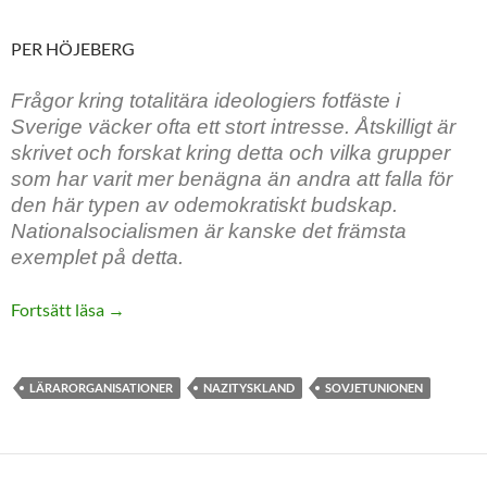
PER HÖJEBERG
Frågor kring totalitära ideologiers fotfäste i
Sverige väcker ofta ett stort intresse. Åtskilligt är
skrivet och forskat kring detta och vilka grupper
som har varit mer benägna än andra att falla för
den här typen av odemokratiskt budskap.
Nationalsocialismen är kanske det främsta
exemplet på detta.
Utmaningarna mot demokratins skola. Den svensk
Fortsätt läsa
→
LÄRARORGANISATIONER
NAZITYSKLAND
SOVJETUNIONEN