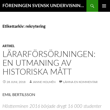
Hoppa
Sök
FÖRENINGEN SVENSK UNDERVISNINGSHISTORIA // TIDSKRIFTEN VÄGVAL i SKOLANS HISTORIA
till
PRIMÄR
innehåll
MENY
Etikettarkiv: rekrytering
ARTIKEL
LÄRARFÖRSÖRJNINGEN:
EN UTMANING AV
HISTORISKA MÅTT
28 JUNI, 2018
JANNE HOLMÉN
LÄMNA EN KOMMENTAR
EMIL BERTILSSON
Höstterminen 2016 började drygt 16 000 studenter