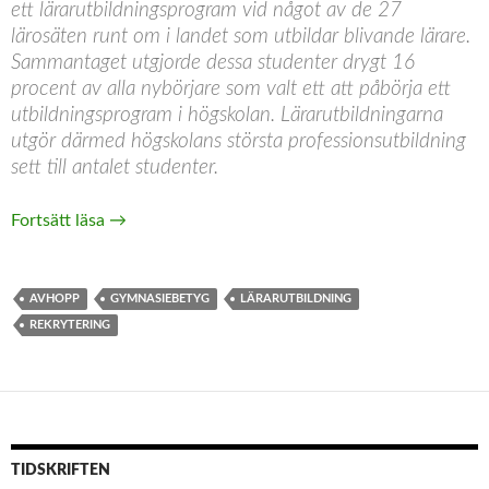
ett lärarutbildningsprogram vid något av de 27
lärosäten runt om i landet som utbildar blivande lärare.
Sammantaget utgjorde dessa studenter drygt 16
procent av alla nybörjare som valt ett att påbörja ett
utbildningsprogram i högskolan. Lärarutbildningarna
utgör därmed högskolans största professionsutbildning
sett till antalet studenter.
Lärarförsörjningen: en utmaning av historiska måt
Fortsätt läsa
→
AVHOPP
GYMNASIEBETYG
LÄRARUTBILDNING
REKRYTERING
TIDSKRIFTEN