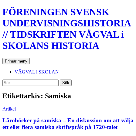
Hoppa
FÖRENINGEN SVENSK
till
innehåll
UNDERVISNINGSHISTORIA
// TIDSKRIFTEN VÄGVAL i
SKOLANS HISTORIA
Sök
Primär meny
VÄGVAL i SKOLAN
Sök
efter:
Etikettarkiv: Samiska
Artikel
Läroböcker på samiska – En diskussion om att välja
ett eller flera samiska skriftspråk på 1720-talet