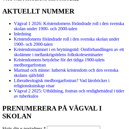
eller
flera
AKTUELLT NUMMER
samiska
skriftspråk
på
Vägval 1 2026: Kristendomens förändrade roll i den svenska
1720-
skolan under 1900- och 2000-talen
talet
Inledning
Kristendomens förändrade roll i den svenska skolan under
1900- och 2000-talen
Kristendomsämnet i en brytningstid: Omförhandlingen av ett
skolämne i mellankrigstidens folkskoleseminarier
Kristendomens betydelse för det tidiga 1900-talets
medborgarfostran
Marinad och minne: luthersk kristendom och den svenska
skolans självbild
Liberalteologisk medborgarfostran? Vad läroböcker i
religionskunskap visar
Vägval 2 2025: Utbildning, fostran och renlighetsideal i tider
av tuberkulos
PRENUMERERA PÅ VÄGVAL I
SKOLAN
Skriv din e-postadress
*