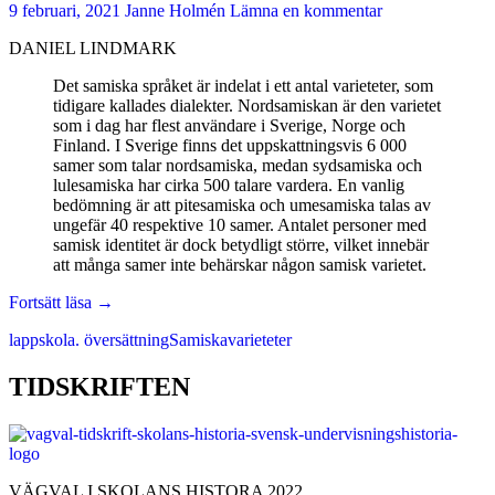
9 februari, 2021
Janne Holmén
Lämna en kommentar
DANIEL LINDMARK
Det samiska språket är indelat i ett antal varieteter, som
tidigare kallades dialekter. Nordsamiskan är den varietet
som i dag har flest användare i Sverige, Norge och
Finland. I Sverige finns det uppskattningsvis 6 000
samer som talar nordsamiska, medan sydsamiska och
lulesamiska har cirka 500 talare vardera. En vanlig
bedömning är att pitesamiska och umesamiska talas av
ungefär 40 respektive 10 samer. Antalet personer med
samisk identitet är dock betydligt större, vilket innebär
att många samer inte behärskar någon samisk varietet.
Läroböcker
Fortsätt läsa
→
på
lappskola. översättning
Samiska
varieteter
samiska
–
En
TIDSKRIFTEN
diskussion
om
att
välja
ett
VÄGVAL I SKOLANS HISTORA 2022