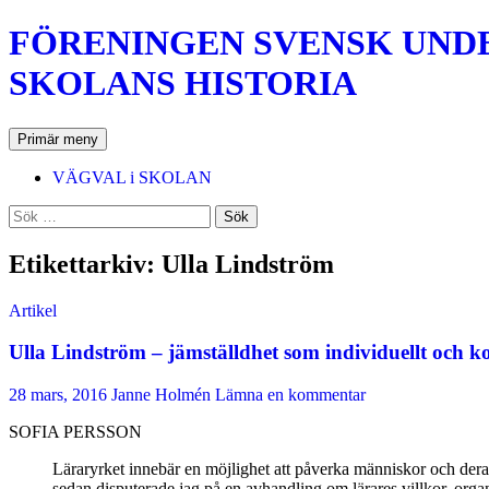
Hoppa
FÖRENINGEN SVENSK UNDER
till
innehåll
SKOLANS HISTORIA
Sök
Primär meny
VÄGVAL i SKOLAN
Sök
efter:
Etikettarkiv: Ulla Lindström
Artikel
Ulla Lindström – jämställdhet som individuellt och ko
28 mars, 2016
Janne Holmén
Lämna en kommentar
SOFIA PERSSON
Läraryrket innebär en möjlighet att påverka människor och deras 
sedan disputerade jag på en avhandling om lärares villkor, org