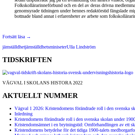
Folkskollärarinneförbund och en del av deras drivna medlemmar
genomsyrade tidningen under hennes redaktörstid fängslade mig. 
bottnade bland annat i erfarenheter av arbete som folkskollärarin
Ulla
Fortsätt läsa
→
Lindström
jämställdhet
jämställdhetsminiseter
Ulla Lindström
–
jämställdhet
som
TIDSKRIFTEN
individuellt
och
kollektivt
projekt
VÄGVAL I SKOLANS HISTORA 2022
AKTUELLT NUMMER
Vägval 1 2026: Kristendomens förändrade roll i den svenska s
Inledning
Kristendomens förändrade roll i den svenska skolan under 190
Kristendomsämnet i en brytningstid: Omförhandlingen av ett sk
Kristendomens betydelse för det tidiga 1900-talets medborgarfo