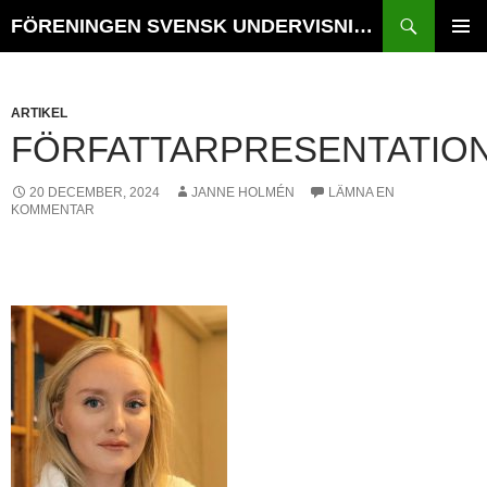
Hoppa
Sök
FÖRENINGEN SVENSK UNDERVISNINGSHISTORIA // TIDSKRIFTEN VÄGVAL i SKOLANS HISTORIA
till
PRIMÄR
innehåll
MENY
ARTIKEL
FÖRFATTARPRESENTATIO
20 DECEMBER, 2024
JANNE HOLMÉN
LÄMNA EN
KOMMENTAR