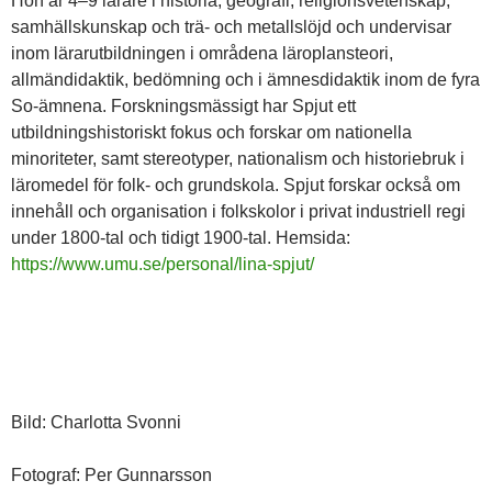
Hon är 4–9 lärare i historia, geografi, religionsvetenskap,
samhällskunskap och trä- och metallslöjd och undervisar
inom lärarutbildningen i områdena läroplansteori,
allmändidaktik, bedömning och i ämnesdidaktik inom de fyra
So-ämnena. Forskningsmässigt har Spjut ett
utbildningshistoriskt fokus och forskar om nationella
minoriteter, samt stereotyper, nationalism och historiebruk i
läromedel för folk- och grundskola. Spjut forskar också om
innehåll och organisation i folkskolor i privat industriell regi
under 1800-tal och tidigt 1900-tal. Hemsida:
https://www.umu.se/personal/lina-spjut/
Bild: Charlotta Svonni
Fotograf: Per Gunnarsson