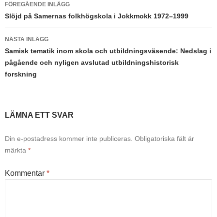
Inläggsnavigering
FÖREGÅENDE INLÄGG
Slöjd på Samernas folkhögskola i Jokkmokk 1972–1999
NÄSTA INLÄGG
Samisk tematik inom skola och utbildningsväsende: Nedslag i
pågående och nyligen avslutad utbildningshistorisk
forskning
LÄMNA ETT SVAR
Din e-postadress kommer inte publiceras.
Obligatoriska fält är
märkta
*
Kommentar
*