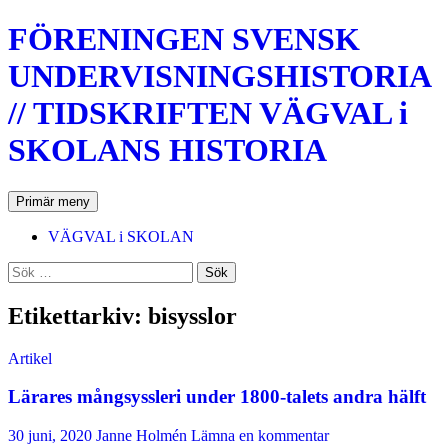
Hoppa
FÖRENINGEN SVENSK
till
innehåll
UNDERVISNINGSHISTORIA
// TIDSKRIFTEN VÄGVAL i
SKOLANS HISTORIA
Sök
Primär meny
VÄGVAL i SKOLAN
Sök
efter:
Etikettarkiv: bisysslor
Artikel
Lärares mångsyssleri under 1800-talets andra hälft
30 juni, 2020
Janne Holmén
Lämna en kommentar