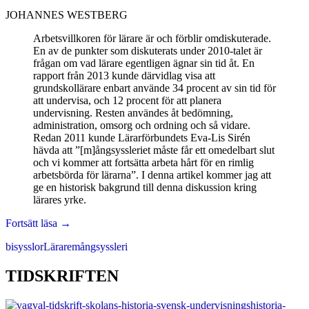
JOHANNES WESTBERG
Arbetsvillkoren för lärare är och förblir omdiskuterade.
En av de punkter som diskuterats under 2010-talet är
frågan om vad lärare egentligen ägnar sin tid åt. En
rapport från 2013 kunde därvidlag visa att
grundskollärare enbart använde 34 procent av sin tid för
att undervisa, och 12 procent för att planera
undervisning. Resten användes åt bedömning,
administration, omsorg och ordning och så vidare.
Redan 2011 kunde Lärarförbundets Eva-Lis Sirén
hävda att ”[m]ångsyssleriet måste får ett omedelbart slut
och vi kommer att fortsätta arbeta hårt för en rimlig
arbetsbörda för lärarna”. I denna artikel kommer jag att
ge en historisk bakgrund till denna diskussion kring
lärares yrke.
Lärares
Fortsätt läsa
→
mångsyssleri
bisysslor
Lärare
mångsyssleri
under
1800-
talets
TIDSKRIFTEN
andra
hälft