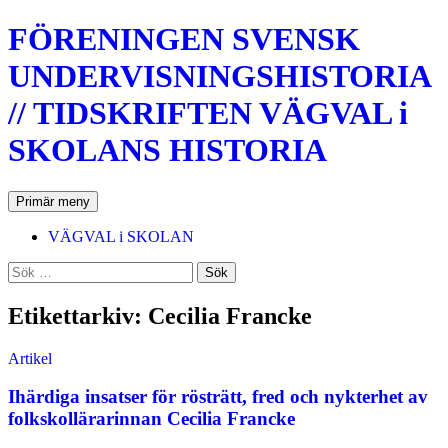
Hoppa
FÖRENINGEN SVENSK
till
innehåll
UNDERVISNINGSHISTORIA
// TIDSKRIFTEN VÄGVAL i
SKOLANS HISTORIA
Sök
Primär meny
VÄGVAL i SKOLAN
Sök
efter:
Etikettarkiv: Cecilia Francke
Artikel
Ihärdiga insatser för rösträtt, fred och nykterhet av
folkskollärarinnan Cecilia Francke