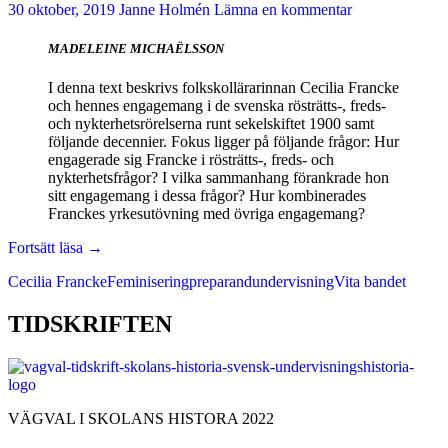
30 oktober, 2019
Janne Holmén
Lämna en kommentar
MADELEINE MICHAËLSSON
I denna text beskrivs folkskollärarinnan Cecilia Francke
och hennes engagemang i de svenska rösträtts-, freds-
och nykterhetsrörelserna runt sekelskiftet 1900 samt
följande decennier. Fokus ligger på följande frågor: Hur
engagerade sig Francke i rösträtts-, freds- och
nykterhetsfrågor? I vilka sammanhang förankrade hon
sitt engagemang i dessa frågor? Hur kombinerades
Franckes yrkesutövning med övriga engagemang?
Ihärdiga
Fortsätt läsa
→
insatser
Cecilia Francke
Feminisering
preparandundervisning
Vita bandet
för
rösträtt,
fred
TIDSKRIFTEN
och
nykterhet
av
folkskollärarinnan
Cecilia
VÄGVAL I SKOLANS HISTORA 2022
Francke