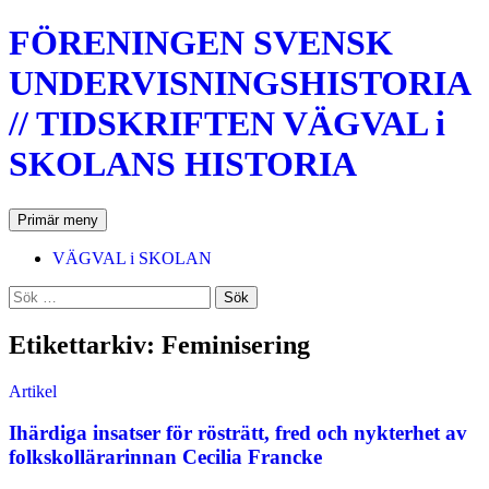
Hoppa
FÖRENINGEN SVENSK
till
innehåll
UNDERVISNINGSHISTORIA
// TIDSKRIFTEN VÄGVAL i
SKOLANS HISTORIA
Sök
Primär meny
VÄGVAL i SKOLAN
Sök
efter:
Etikettarkiv: Feminisering
Artikel
Ihärdiga insatser för rösträtt, fred och nykterhet av
folkskollärarinnan Cecilia Francke