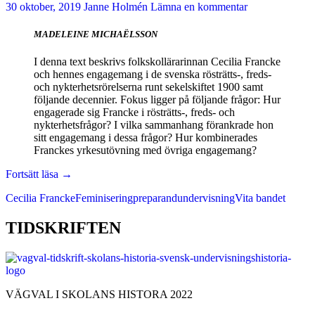
30 oktober, 2019
Janne Holmén
Lämna en kommentar
MADELEINE MICHAËLSSON
I denna text beskrivs folkskollärarinnan Cecilia Francke
och hennes engagemang i de svenska rösträtts-, freds-
och nykterhetsrörelserna runt sekelskiftet 1900 samt
följande decennier. Fokus ligger på följande frågor: Hur
engagerade sig Francke i rösträtts-, freds- och
nykterhetsfrågor? I vilka sammanhang förankrade hon
sitt engagemang i dessa frågor? Hur kombinerades
Franckes yrkesutövning med övriga engagemang?
Ihärdiga
Fortsätt läsa
→
insatser
Cecilia Francke
Feminisering
preparandundervisning
Vita bandet
för
rösträtt,
fred
TIDSKRIFTEN
och
nykterhet
av
folkskollärarinnan
Cecilia
VÄGVAL I SKOLANS HISTORA 2022
Francke