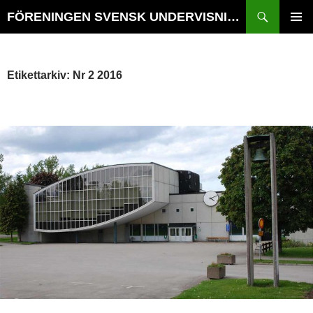
Hoppa
Sök
FÖRENINGEN SVENSK UNDERVISNINGSHISTORIA // TIDSKRIFTEN VÄGVAL i SKOLANS HISTORIA
till
PRIMÄR
innehåll
MENY
Etikettarkiv: Nr 2 2016