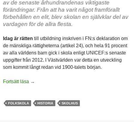
av de senaste århundrandenas viktigaste
förändringar. Från att ha varit något framförallt
förbehållen en elit, blev skolan en självklar del av
vardagen för de allra flesta.
Idag är rätten
till utbildning inskriven i FN:s deklaration om
de mänskliga rättigheterna (artikel 24), och hela 91 procent
av alla världens barn gick i skola enligt UNICEF:s senaste
uppgifter från 2012. I Västvärlden var detta en utveckling
som kommit långt redan vid 1900-talets början.
Hur ska folkskoleväsendets framväxt förklaras?
Fortsätt läsa
→
FOLKSKOLA
HISTORIA
SKOLHUS