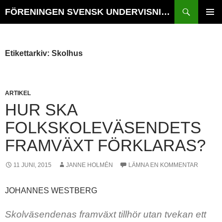
Hoppa
Sök
FÖRENINGEN SVENSK UNDERVISNINGSHISTORIA // TIDSKRIFTEN VÄGVAL i SKOLANS HISTORIA
till
PRIMÄR
innehåll
MENY
Etikettarkiv: Skolhus
ARTIKEL
HUR SKA
FOLKSKOLEVÄSENDETS
FRAMVÄXT FÖRKLARAS?
11 JUNI, 2015
JANNE HOLMÉN
LÄMNA EN KOMMENTAR
JOHANNES WESTBERG
Skolväsendenas framväxt tillhör utan tvekan ett