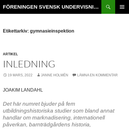
Hoppa
Sök
FÖRENINGEN SVENSK UNDERVISNINGSHISTORIA // TIDSKRIFTEN VÄGVAL i SKOLANS HISTORIA
till
PRIMÄR
innehåll
MENY
Etikettarkiv: gymnasieinspektion
ARTIKEL
INLEDNING
19 MARS, 2022
JANNE HOLMÉN
LÄMNA EN KOMMENTAR
JOAKIM LANDAHL
Det här numret bjuder på fem
utbildningshistoriska studier som bland annat
handlar om marknadisering, internationell
påverkan, barnträdgårdens historia,