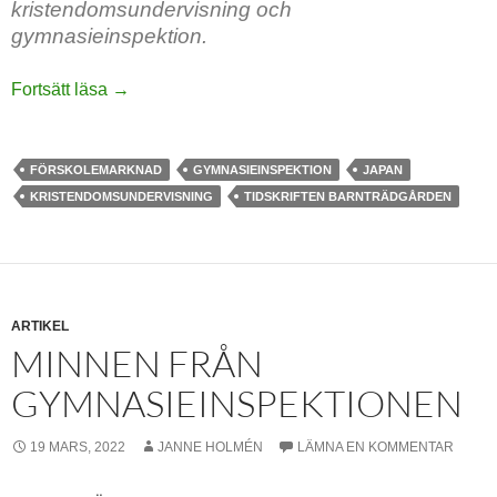
kristendomsundervisning och
gymnasieinspektion.
Inledning
Fortsätt läsa
→
FÖRSKOLEMARKNAD
GYMNASIEINSPEKTION
JAPAN
KRISTENDOMSUNDERVISNING
TIDSKRIFTEN BARNTRÄDGÅRDEN
ARTIKEL
MINNEN FRÅN
GYMNASIEINSPEKTIONEN
19 MARS, 2022
JANNE HOLMÉN
LÄMNA EN KOMMENTAR