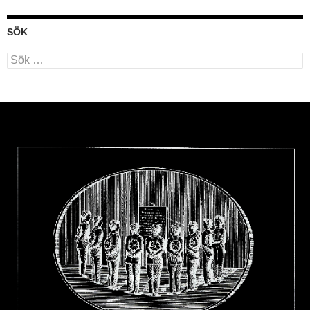
SÖK
Sök
efter: