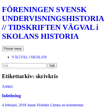
Hoppa
FÖRENINGEN SVENSK
till
innehåll
UNDERVISNINGSHISTORIA
// TIDSKRIFTEN VÄGVAL i
SKOLANS HISTORIA
Sök
Primär meny
VÄGVAL i SKOLAN
Sök
efter:
Etikettarkiv: skrivkris
Artikel
Inledning
4 februari, 2018
Janne Holmén
Lämna en kommentar