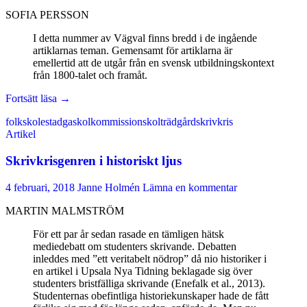
SOFIA PERSSON
I detta nummer av Vägval finns bredd i de ingående
artiklarnas teman. Gemensamt för artiklarna är
emellertid att de utgår från en svensk utbildningskontext
från 1800-talet och framåt.
Inledning
Fortsätt läsa
→
folkskolestadga
skolkommission
skolträdgård
skrivkris
Artikel
Skrivkrisgenren i historiskt ljus
4 februari, 2018
Janne Holmén
Lämna en kommentar
MARTIN MALMSTRÖM
För ett par år sedan rasade en tämligen hätsk
mediedebatt om studenters skrivande. Debatten
inleddes med ”ett veritabelt nödrop” då nio historiker i
en artikel i Upsala Nya Tidning beklagade sig över
studenters bristfälliga skrivande (Enefalk et al., 2013).
Studenternas obefintliga historiekunskaper hade de fått