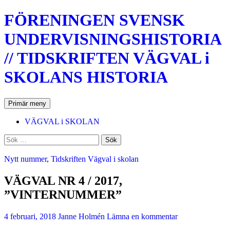
Hoppa
FÖRENINGEN SVENSK
till
innehåll
UNDERVISNINGSHISTORIA
// TIDSKRIFTEN VÄGVAL i
SKOLANS HISTORIA
Sök
Primär meny
VÄGVAL i SKOLAN
Sök
efter:
Nytt nummer
,
Tidskriften Vägval i skolan
VÄGVAL NR 4 / 2017,
”VINTERNUMMER”
4 februari, 2018
Janne Holmén
Lämna en kommentar