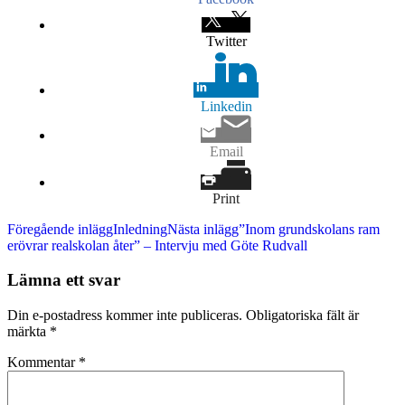
Twitter
Linkedin
Email
Print
Inläggsnavigering
Föregående inlägg
Inledning
Nästa inlägg
”Inom grundskolans ram
erövrar realskolan åter” – Intervju med Göte Rudvall
Lämna ett svar
Din e-postadress kommer inte publiceras.
Obligatoriska fält är
märkta
*
Kommentar
*